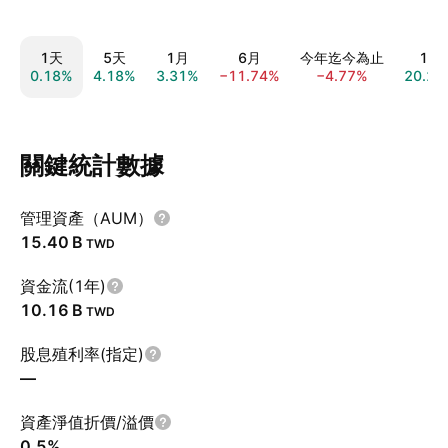
1天
5天
1月
6月
今年迄今為止
1年
0.18%
4.18%
3.31%
−11.74%
−4.77%
20.22
關鍵統計數據
管理資產（AUM）
‪15.40 B‬
TWD
資金流(1年)
‪10.16 B‬
TWD
股息殖利率(指定)
—
資產淨值折價/溢價
0.5%