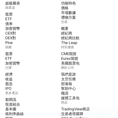
超級圖表
功能特色
篩選器
價格
市場數據
股票
禮物方案
ETF
交易
債券
加密貨幣
概要
CEX對
經紀商
DEX對
經紀商比較
Pine
The Leap
熱圖
特別優惠
股票
CME期貨
ETF
Eurex期貨
加密貨幣
美國股票包
日曆
關於公司
經濟
我們是誰
收益
太空任務
股息
部落格
IPO
幫助中心
更多產品
職涯
媒體工具包
新聞流
商品
投資組合
基本圖
TradingView商店
殖利率曲線
交易者塔羅牌