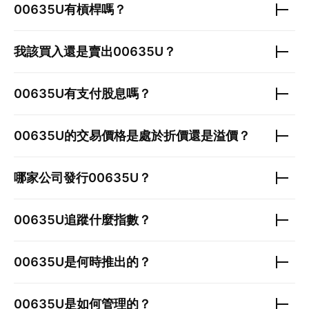
00635U
有槓桿嗎？
我該買入還是賣出
00635U
？
00635U
有支付股息嗎？
00635U
的交易價格是處於折價還是溢價？
哪家公司發行
00635U
？
00635U
追蹤什麼指數？
00635U
是何時推出的？
00635U
是如何管理的？