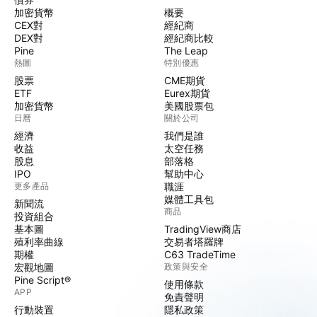
加密貨幣
概要
CEX對
經紀商
DEX對
經紀商比較
Pine
The Leap
熱圖
特別優惠
股票
CME期貨
ETF
Eurex期貨
加密貨幣
美國股票包
日曆
關於公司
經濟
我們是誰
收益
太空任務
股息
部落格
IPO
幫助中心
更多產品
職涯
媒體工具包
新聞流
商品
投資組合
基本圖
TradingView商店
殖利率曲線
交易者塔羅牌
期權
C63 TradeTime
宏觀地圖
政策與安全
Pine Script®
使用條款
APP
免責聲明
行動裝置
隱私政策