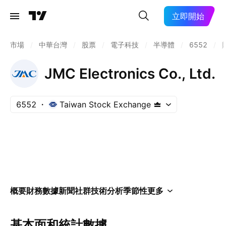
立即開始
市場
/
中華台灣
/
股票
/
電子科技
/
半導體
/
6552
/
JMC Electronics Co., Ltd.
6552
Taiwan Stock Exchange
概要
財務數據
新聞
社群
技術分析
季節性
更多
基本面和統計數據