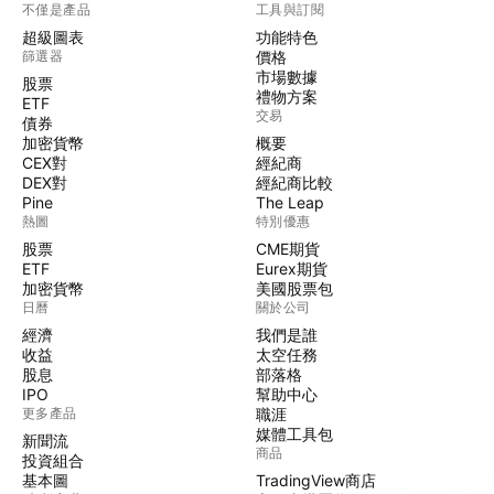
不僅是產品
工具與訂閱
超級圖表
功能特色
篩選器
價格
市場數據
股票
禮物方案
ETF
交易
債券
加密貨幣
概要
CEX對
經紀商
DEX對
經紀商比較
Pine
The Leap
熱圖
特別優惠
股票
CME期貨
ETF
Eurex期貨
加密貨幣
美國股票包
日曆
關於公司
經濟
我們是誰
收益
太空任務
股息
部落格
IPO
幫助中心
更多產品
職涯
媒體工具包
新聞流
商品
投資組合
基本圖
TradingView商店