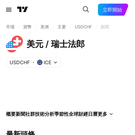
立即開始
市場
/
貨幣
/
美洲
/
主要
/
USDCHF
/
新聞
美元 / 瑞士法郎
USDCHF
ICE
概要
新聞
社群
技術分析
季節性
全球財經日曆
更多
最新頭條