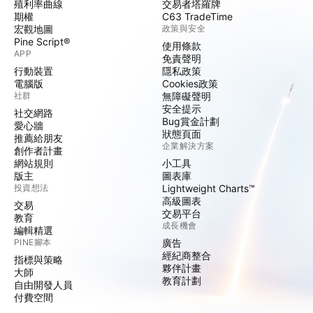
殖利率曲線
交易者塔羅牌
期權
C63 TradeTime
宏觀地圖
政策與安全
Pine Script®
使用條款
APP
免責聲明
行動裝置
隱私政策
電腦版
Cookies政策
社群
無障礙聲明
安全提示
社交網路
Bug賞金計劃
愛心牆
狀態頁面
推薦給朋友
企業解決方案
創作者計畫
網站規則
小工具
版主
圖表庫
投資想法
Lightweight Charts™
高級圖表
交易
交易平台
教育
成長機會
編輯精選
PINE腳本
廣告
經紀商整合
指標與策略
夥伴計畫
大師
教育計劃
自由開發人員
付費空間