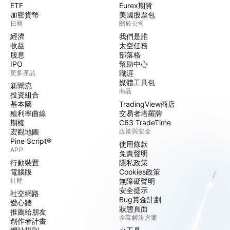
ETF
Eurex期貨
加密貨幣
美國股票包
日曆
關於公司
經濟
我們是誰
收益
太空任務
股息
部落格
IPO
幫助中心
更多產品
職涯
媒體工具包
新聞流
商品
投資組合
基本圖
TradingView商店
殖利率曲線
交易者塔羅牌
期權
C63 TradeTime
宏觀地圖
政策與安全
Pine Script®
使用條款
APP
免責聲明
行動裝置
隱私政策
電腦版
Cookies政策
社群
無障礙聲明
安全提示
社交網路
Bug賞金計劃
愛心牆
狀態頁面
推薦給朋友
企業解決方案
創作者計畫