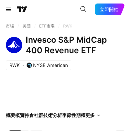
立即開始
市場
/
美國
/
ETF市場
/
RWK
Invesco S&P MidCap
400 Revenue ETF
RWK
NYSE American
概要
概覽
持倉
社群
技術分析
季節性
期權
更多