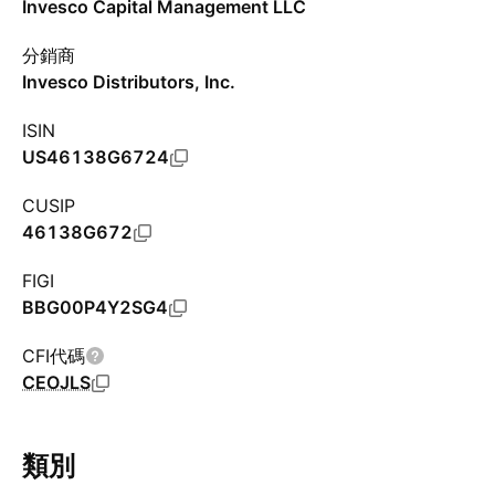
Invesco Capital Management LLC
分銷商
Invesco Distributors, Inc.
ISIN
US46138G6724
CUSIP
46138G672
FIGI
BBG00P4Y2SG4
CFI代碼
CEOJLS
類別