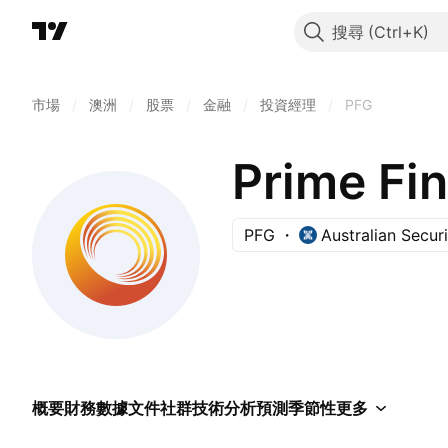
搜尋
市場
/
澳洲
/
股票
/
金融
/
投資經理
/
PFG
Prime Fin
PFG
Australian Secur
概要
財務數據
文件
社群
技術分析
預測
季節性
更多