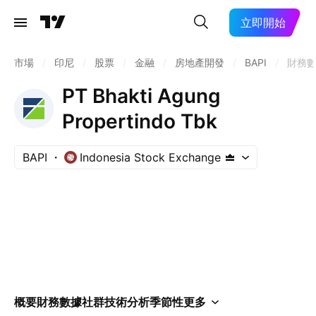
立即開始
市場
/
印尼
/
股票
/
金融
/
房地產開發
/
BAPI
/
財務
PT Bhakti Agung
Propertindo Tbk
BAPI
Indonesia Stock Exchange
概要
財務數據
社群
技術分析
季節性
更多