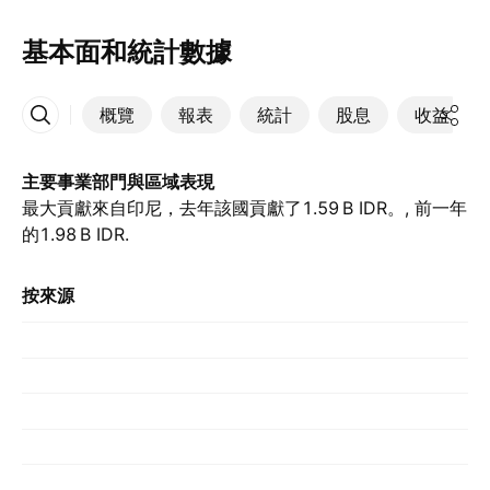
基本面和統計數據
概覽
報表
統計
股息
收益
更多
主要事業部門與區域表現
最大貢獻來自印尼，去年該國貢獻了‪1.59 B‬ IDR。, 前一年
的‪1.98 B‬ IDR.
按來源