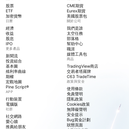
股票
CME期貨
ETF
Eurex期貨
加密貨幣
美國股票包
日曆
關於公司
經濟
我們是誰
收益
太空任務
股息
部落格
IPO
幫助中心
更多產品
職涯
媒體工具包
新聞流
商品
投資組合
基本圖
TradingView商店
殖利率曲線
交易者塔羅牌
期權
C63 TradeTime
宏觀地圖
政策與安全
Pine Script®
使用條款
APP
免責聲明
行動裝置
隱私政策
電腦版
Cookies政策
社群
無障礙聲明
安全提示
社交網路
Bug賞金計劃
愛心牆
狀態頁面
推薦給朋友