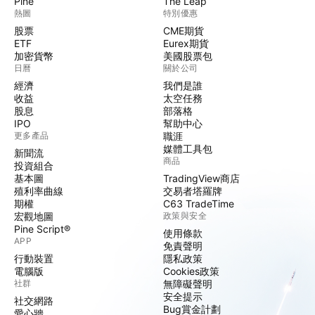
Pine
The Leap
熱圖
特別優惠
股票
CME期貨
ETF
Eurex期貨
加密貨幣
美國股票包
日曆
關於公司
經濟
我們是誰
收益
太空任務
股息
部落格
IPO
幫助中心
更多產品
職涯
媒體工具包
新聞流
商品
投資組合
基本圖
TradingView商店
殖利率曲線
交易者塔羅牌
期權
C63 TradeTime
宏觀地圖
政策與安全
Pine Script®
使用條款
APP
免責聲明
行動裝置
隱私政策
電腦版
Cookies政策
社群
無障礙聲明
安全提示
社交網路
Bug賞金計劃
愛心牆