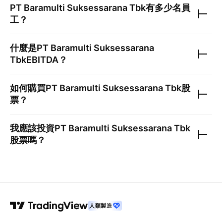
PT Baramulti Suksessarana Tbk
有多少名員
工？
什麼是
PT Baramulti Suksessarana
Tbk
EBITDA？
如何購買
PT Baramulti Suksessarana Tbk
股
票？
我應該投資
PT Baramulti Suksessarana Tbk
股票嗎？
人類製造