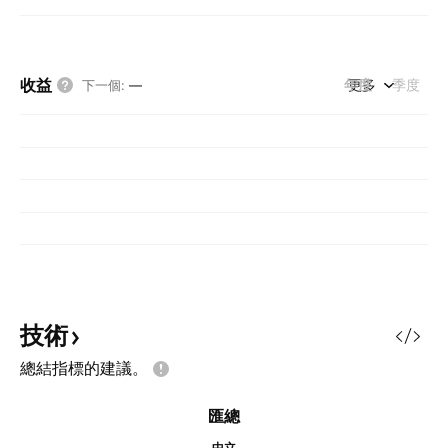
收益
年度
更多
季度
下一個
:
—
技術
總結指標的建議。
匯總
中立