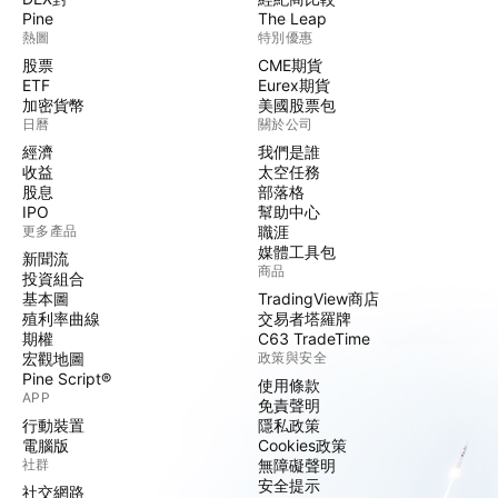
Pine
The Leap
熱圖
特別優惠
股票
CME期貨
ETF
Eurex期貨
加密貨幣
美國股票包
日曆
關於公司
經濟
我們是誰
收益
太空任務
股息
部落格
IPO
幫助中心
更多產品
職涯
媒體工具包
新聞流
商品
投資組合
基本圖
TradingView商店
殖利率曲線
交易者塔羅牌
期權
C63 TradeTime
宏觀地圖
政策與安全
Pine Script®
使用條款
APP
免責聲明
行動裝置
隱私政策
電腦版
Cookies政策
社群
無障礙聲明
安全提示
社交網路