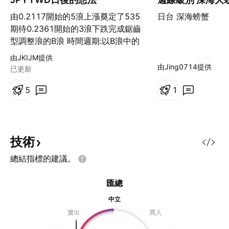
由0.2117開始的5浪上漲奠定了535
日台 深海螃蟹
期待0.2361開始的3浪下跌完成鋸齒
型調整浪的B浪 時間週期:以B浪中的
A浪開始的38周判斷1倍或1.272倍
由JKIJM提供
所以將目標設定在5月中至五月下旬
由Jing0714提供
已更新
以此配合MACD
5
1
技術
總結指標的建議。
匯總
中立
賣出
買入