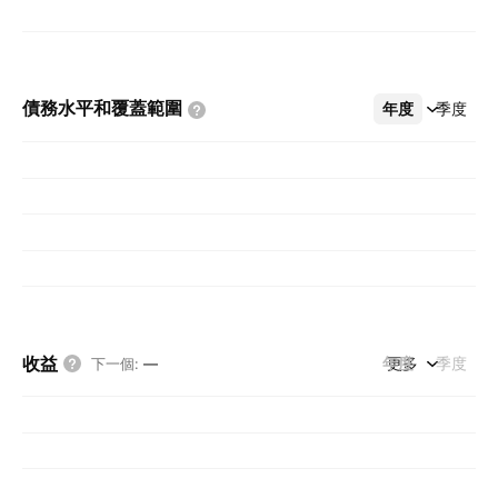
債務水平和覆蓋範圍
年度
更多
季度
收益
年度
更多
季度
下一個
:
—