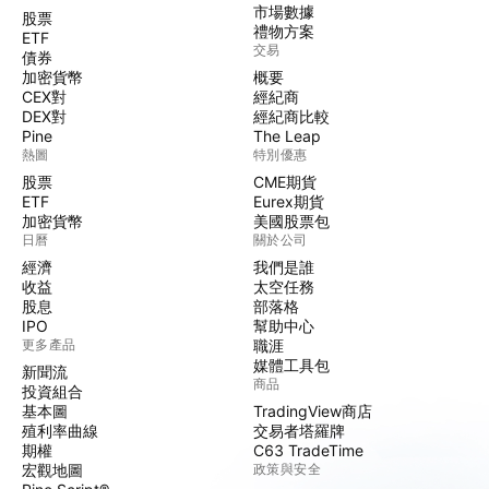
市場數據
股票
禮物方案
ETF
交易
債券
加密貨幣
概要
CEX對
經紀商
DEX對
經紀商比較
Pine
The Leap
熱圖
特別優惠
股票
CME期貨
ETF
Eurex期貨
加密貨幣
美國股票包
日曆
關於公司
經濟
我們是誰
收益
太空任務
股息
部落格
IPO
幫助中心
更多產品
職涯
媒體工具包
新聞流
商品
投資組合
基本圖
TradingView商店
殖利率曲線
交易者塔羅牌
期權
C63 TradeTime
宏觀地圖
政策與安全