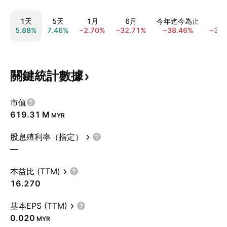
1天
5天
1月
6月
今年迄今為止
1
5.88%
7.46%
−2.70%
−32.71%
−38.46%
−30.
關鍵統計數據
市值
‪619.31 M‬
MYR
股息殖利率（指定）
—
本益比 (TTM)
16.270
基本EPS (TTM)
0.020
MYR