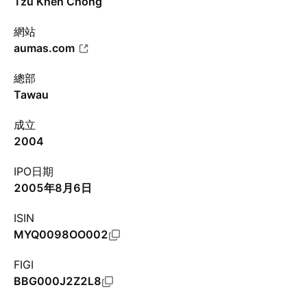
Tzu Khen Chong
網站
aumas.com
總部
Tawau
成立
2004
IPO日期
2005年8月6日
ISIN
MYQ0098OO002
FIGI
BBG000J2Z2L8