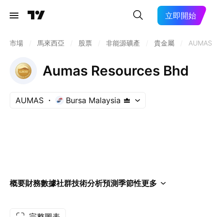
立即開始
市場
/
馬來西亞
/
股票
/
非能源礦產
/
貴金屬
/
AUMAS
Aumas Resources Bhd
AUMAS
Bursa Malaysia
概要
財務數據
社群
技術分析
預測
季節性
更多
完整圖表