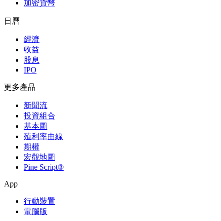
加密貨幣
日曆
經濟
收益
股息
IPO
更多產品
新聞流
投資組合
基本圖
殖利率曲線
期權
宏觀地圖
Pine Script®
App
行動裝置
電腦版