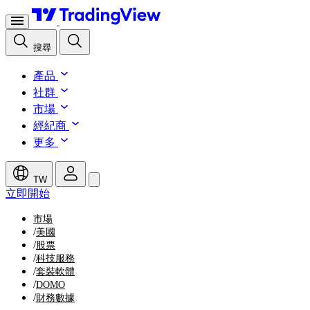
搜尋
產品
社群
市場
經紀商
更多
TW
立即開始
市場
/
美國
/
股票
/
科技服務
/
套裝軟體
/
DOMO
/
財務數據