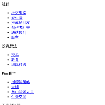
社群
社交網路
愛心牆
推薦給朋友
創作者計畫
網站規則
版主
投資想法
交易
教育
編輯精選
Pine腳本
指標與策略
大師
自由開發人員
付費空間