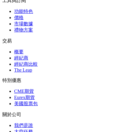
工具與訂閱
功能特色
價格
市場數據
禮物方案
交易
概要
經紀商
經紀商比較
The Leap
特別優惠
CME期貨
Eurex期貨
美國股票包
關於公司
我們是誰
太空任務