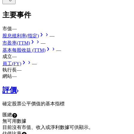
主要事件
市值
—
股息殖利率(指定)
—
市盈率(TTM)
—
基本每股收益 (TTM)
—
成立
—
員工(FY)
—
執行長
—
網站
—
評價
確定股票公平價值的基本指標
匯總
無可用數據
目前沒有市值、收入或淨利數據可供顯示。
估值比率