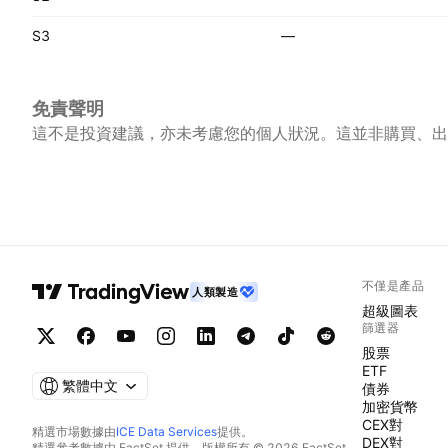
S3
—
免責聲明
這不是投資建議，亦未考慮您的個人狀況。這並非購買、出
不僅是產品
人類製造
超級圖表
篩選器
股票
ETF
繁體中文
債券
加密貨幣
CEX對
精選市場數據由
ICE Data Services
提供。
DEX對
精選參考數據由 FactSet 提供。版權所有 © 2026 FactSet