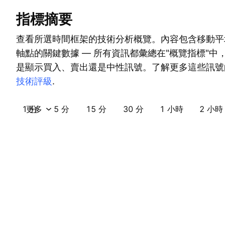
指標摘要
查看所選時間框架的技術分析概覽。內容包含移動平
軸點的關鍵數據 — 所有資訊都彙總在"概覽指標"中
是顯示買入、賣出還是中性訊號。了解更多這些訊號
技術評級
.
1 分
更多
5 分
15 分
30 分
1 小時
2 小時