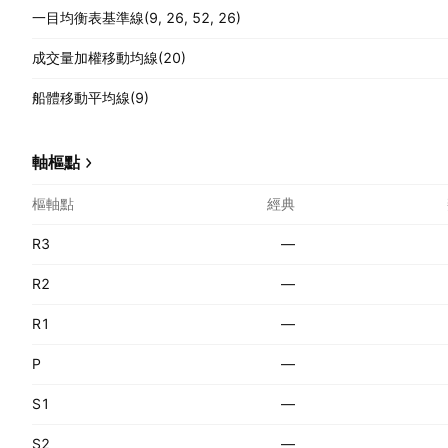
一目均衡表基準線(9, 26, 52, 26)
成交量加權移動均線(20)
船體移動平均線(9)
軸樞點
樞軸點
經典
R3
—
R2
—
R1
—
P
—
S1
—
S2
—