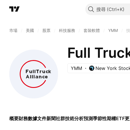
搜尋
市場
/
美國
/
股票
/
科技服務
/
套裝軟體
/
YMM
/
Full Truc
YMM
New York Stoc
概要
財務數據
文件
新聞
社群
技術分析
預測
季節性
期權
ETF
更