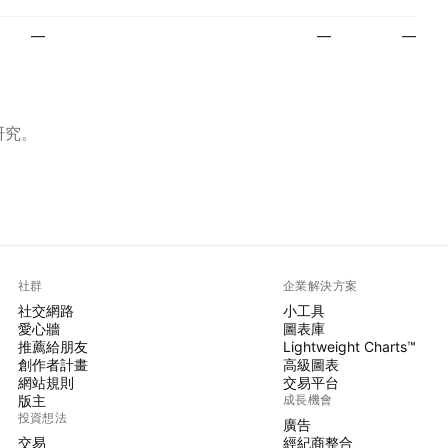
—
—
—
研究。
社群
企業解決方案
社交網路
小工具
愛心牆
圖表庫
推薦給朋友
Lightweight Charts™
創作者計畫
高級圖表
網站規則
交易平台
版主
成長機會
投資想法
廣告
交易
經紀商整合