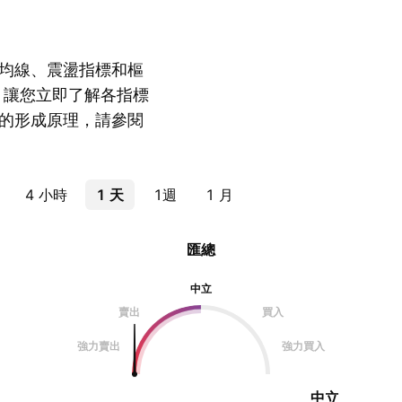
均線、震盪指標和樞
，讓您立即了解各指標
的形成原理，請參閱
4 小時
1 天
1週
1 月
匯總
中立
賣出
買入
強力賣出
強力買入
中立