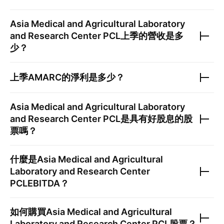
Asia Medical and Agricultural Laboratory
and Research Center PCL
上季的營收是多
少？
上季
AMARC
的淨利是多少？
Asia Medical and Agricultural Laboratory
and Research Center PCL
是具有好股息的股
票嗎？
什麼是
Asia Medical and Agricultural
Laboratory and Research Center
PCL
EBITDA？
如何購買
Asia Medical and Agricultural
Laboratory and Research Center PCL
股票？