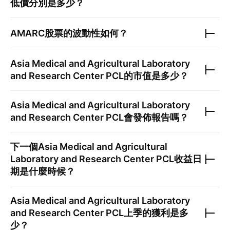
低價分別是多少？
AMARC
股票的波動性如何？
Asia Medical and Agricultural Laboratory
and Research Center PCL
的市值是多少？
Asia Medical and Agricultural Laboratory
and Research Center PCL
會發佈報告嗎？
下一個
Asia Medical and Agricultural
Laboratory and Research Center PCL
收益日
期是什麼時候？
Asia Medical and Agricultural Laboratory
and Research Center PCL
上季的獲利是多
少？