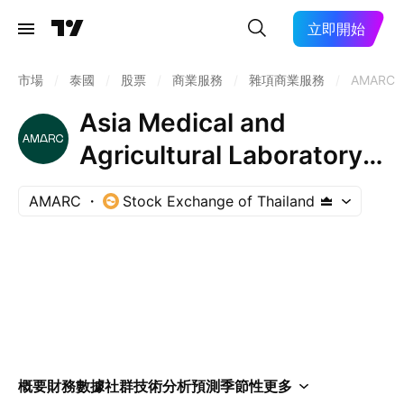
立即開始
市場
/
泰國
/
股票
/
商業服務
/
雜項商業服務
/
AMARC
Asia Medical and
Agricultural Laboratory
and Research Center
AMARC
Stock Exchange of Thailand
PCL
概要
財務數據
社群
技術分析
預測
季節性
更多