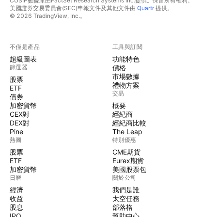
CUSIP數據庫由FactSet Research Systems Inc.提供。保留所有權利。
美國證券交易委員會(SEC)申報文件及其他文件由
Quartr
提供。
© 2026 TradingView, Inc.。
不僅是產品
工具與訂閱
超級圖表
功能特色
篩選器
價格
市場數據
股票
禮物方案
ETF
交易
債券
加密貨幣
概要
CEX對
經紀商
DEX對
經紀商比較
Pine
The Leap
熱圖
特別優惠
股票
CME期貨
ETF
Eurex期貨
加密貨幣
美國股票包
日曆
關於公司
經濟
我們是誰
收益
太空任務
股息
部落格
IPO
幫助中心