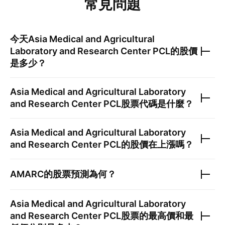
常見問題
今天
Asia Medical and Agricultural
Laboratory and Research Center PCL
的股價
是多少？
Asia Medical and Agricultural Laboratory
and Research Center PCL
股票代碼是什麼？
Asia Medical and Agricultural Laboratory
and Research Center PCL
的股價在上漲嗎？
AMARC
的股票預測為何？
Asia Medical and Agricultural Laboratory
and Research Center PCL
股票的最高價和最