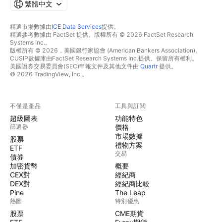
繁體中文
精選市場數據由
ICE Data Services
提供。
精選參考數據由 FactSet 提供。版權所有 © 2026 FactSet Research
Systems Inc.。
版權所有 © 2026，美國銀行家協會 (American Bankers Association)。
CUSIP數據庫由FactSet Research Systems Inc.提供。保留所有權利。
美國證券交易委員會(SEC)申報文件及其他文件由
Quartr
提供。
© 2026 TradingView, Inc.。
不僅是產品
工具與訂閱
超級圖表
功能特色
篩選器
價格
市場數據
股票
禮物方案
ETF
交易
債券
加密貨幣
概要
CEX對
經紀商
DEX對
經紀商比較
Pine
The Leap
熱圖
特別優惠
股票
CME期貨