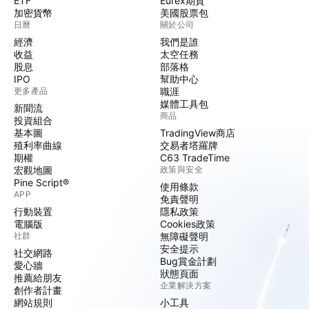
ETF
Eurex期貨
加密貨幣
美國股票包
日曆
關於公司
經濟
我們是誰
收益
太空任務
股息
部落格
IPO
幫助中心
更多產品
職涯
媒體工具包
新聞流
商品
投資組合
基本圖
TradingView商店
殖利率曲線
交易者塔羅牌
期權
C63 TradeTime
宏觀地圖
政策與安全
Pine Script®
使用條款
APP
免責聲明
行動裝置
隱私政策
電腦版
Cookies政策
社群
無障礙聲明
安全提示
社交網路
Bug賞金計劃
愛心牆
狀態頁面
推薦給朋友
企業解決方案
創作者計畫
網站規則
小工具