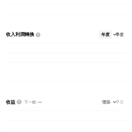
收入利潤轉換
年度
更多
季度
收益
年度
更多
季度
下一個
:
—