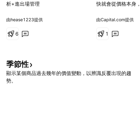
析+進出場管理
快就會從價格本身
價格「應該」如何
經漲過頭？估值是
由hease1223提供
由Capital.com提供
等待回調後再進場？
6
進行交易，需要採
1
方式。與其聚焦於
件事，更值得關注
歷史新高後的表現。
季節性
阻力位 當市場創下
常見的說法之一就
顯示某個商品過去幾年的價值變動，以辨識反覆出現的趨
力」。雖然歷史價
勢。
價之上，但因此認
其實過度簡化了價
阻力並非僅由過去
在買賣力量暫時失
來的價格區域。 當
高區間