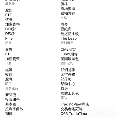
篩選器
價格
市場數據
股票
禮物方案
ETF
交易
債券
加密貨幣
概要
CEX對
經紀商
DEX對
經紀商比較
Pine
The Leap
熱圖
特別優惠
股票
CME期貨
ETF
Eurex期貨
加密貨幣
美國股票包
日曆
關於公司
經濟
我們是誰
收益
太空任務
股息
部落格
IPO
幫助中心
更多產品
職涯
媒體工具包
新聞流
商品
投資組合
基本圖
TradingView商店
殖利率曲線
交易者塔羅牌
期權
C63 TradeTime