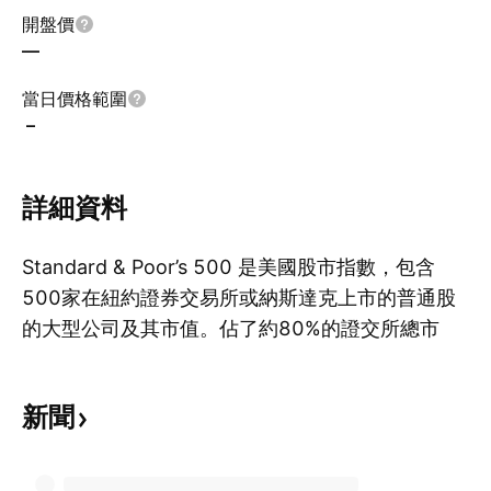
開盤價
—
當日價格範圍
–
詳細資料
Standard & Poor’s 500 是美國股市指數，包含
500家在紐約證券交易所或納斯達克上市的普通股
的大型公司及其市值。佔了約80%的證交所總市
顯
值。因為包含了成長股和價值股，進而成為最為關
注的股票指數之一，被認為是最能夠代表美國股市
新聞
的指數，也是美國經濟的趨勢指標之一。S&P在
1923年發佈了第一個指數，並於1975年3月4日發
布了現在的日期。由McGraw Hill Financial旗下的