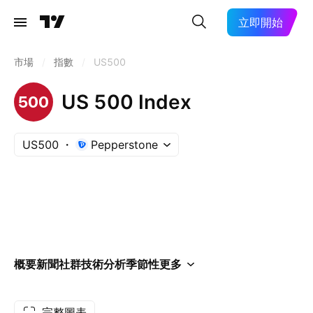
立即開始
市場
/
指數
/
US500
US 500 Index
US500
Pepperstone
概要
新聞
社群
技術分析
季節性
更多
完整圖表