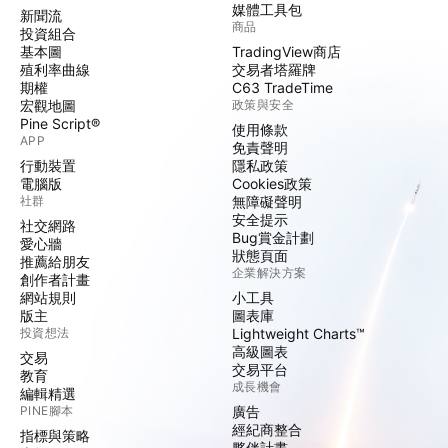
媒體工具包
新聞流
商品
投資組合
基本圖
TradingView商店
殖利率曲線
交易者塔羅牌
期權
C63 TradeTime
宏觀地圖
政策與安全
Pine Script®
使用條款
APP
免責聲明
行動裝置
隱私政策
電腦版
Cookies政策
社群
無障礙聲明
安全提示
社交網路
Bug賞金計劃
愛心牆
狀態頁面
推薦給朋友
企業解決方案
創作者計畫
網站規則
小工具
版主
圖表庫
投資想法
Lightweight Charts™
高級圖表
交易
交易平台
教育
成長機會
編輯精選
PINE腳本
廣告
經紀商整合
指標與策略
夥伴計畫