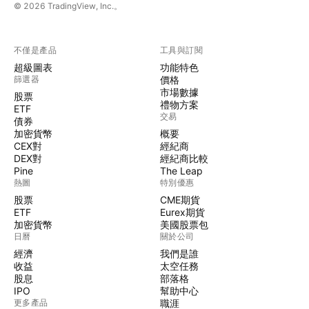
© 2026 TradingView, Inc.。
不僅是產品
工具與訂閱
超級圖表
功能特色
篩選器
價格
市場數據
股票
禮物方案
ETF
交易
債券
加密貨幣
概要
CEX對
經紀商
DEX對
經紀商比較
Pine
The Leap
熱圖
特別優惠
股票
CME期貨
ETF
Eurex期貨
加密貨幣
美國股票包
日曆
關於公司
經濟
我們是誰
收益
太空任務
股息
部落格
IPO
幫助中心
更多產品
職涯