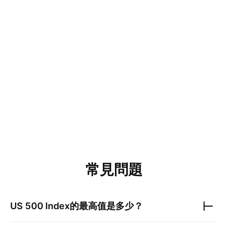
在買賣力量暫時失
來的價格區域。 當
高區間
常見問題
US 500 Index
的最高值是多少？