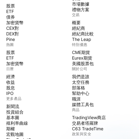
市場數據
股票
禮物方案
ETF
交易
債券
加密貨幣
概要
CEX對
經紀商
DEX對
經紀商比較
Pine
The Leap
熱圖
特別優惠
股票
CME期貨
ETF
Eurex期貨
加密貨幣
美國股票包
日曆
關於公司
經濟
我們是誰
收益
太空任務
股息
部落格
IPO
幫助中心
更多產品
職涯
媒體工具包
新聞流
商品
投資組合
基本圖
TradingView商店
殖利率曲線
交易者塔羅牌
期權
C63 TradeTime
宏觀地圖
政策與安全