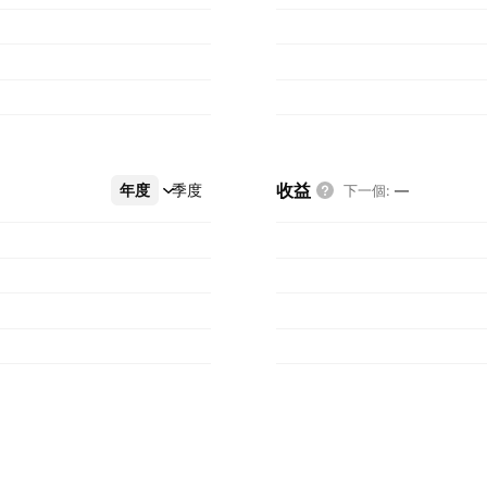
收益
年度
更多
季度
下一個
:
—