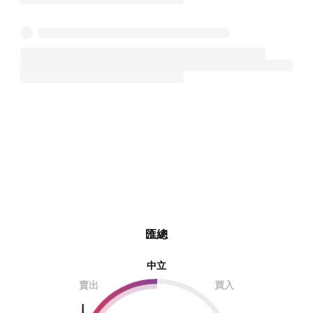
匯總
中立
賣出
買入