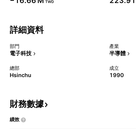
‪−16.66 M‬
‪223.91
TWD
詳細資料
部門
產業
電子科技
半導體
總部
成立
Hsinchu
1990
財務數據
績效