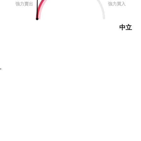
強力賣出
強力買入
中立
。