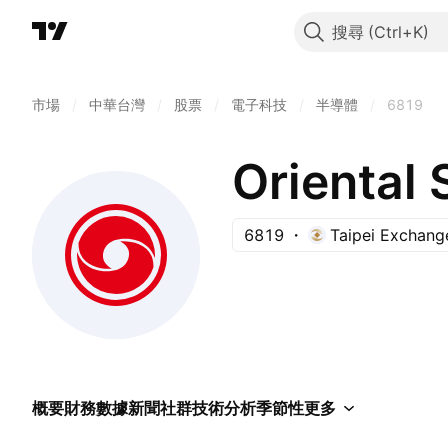
搜尋
市場
/
中華台灣
/
股票
/
電子科技
/
半導體
/
6819
Oriental
6819
Taipei Exchang
概要
財務數據
新聞
社群
技術分析
季節性
更多