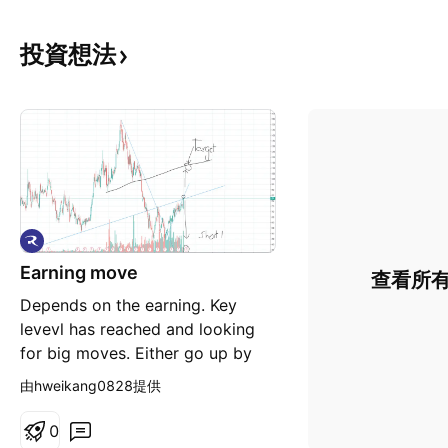
投資想法
Earning move
查看所
Depends on the earning. Key
levevl has reached and looking
for big moves. Either go up by
30% or tgo back to the base line.
由hweikang0828提供
0