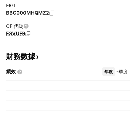
FIGI
BBG000MHQMZ2
CFI代碼
ESVUFR
財務數據
績效
年度
更多
季度