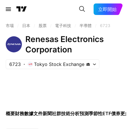
立即開始
市場
/
日本
/
股票
/
電子科技
/
半導體
/
6723
Renesas Electronics
Corporation
6723
Tokyo Stock Exchange
概要
財務數據
文件
新聞
社群
技術分析
預測
季節性
ETF
債券
更