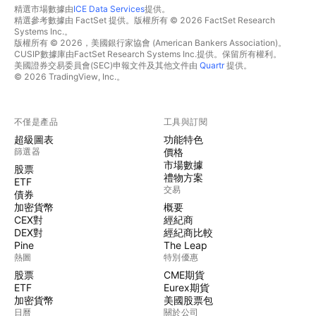
精選市場數據由
ICE Data Services
提供。
精選參考數據由 FactSet 提供。版權所有 © 2026 FactSet Research
Systems Inc.。
版權所有 © 2026，美國銀行家協會 (American Bankers Association)。
CUSIP數據庫由FactSet Research Systems Inc.提供。保留所有權利。
美國證券交易委員會(SEC)申報文件及其他文件由
Quartr
提供。
© 2026 TradingView, Inc.。
不僅是產品
工具與訂閱
超級圖表
功能特色
篩選器
價格
市場數據
股票
禮物方案
ETF
交易
債券
加密貨幣
概要
CEX對
經紀商
DEX對
經紀商比較
Pine
The Leap
熱圖
特別優惠
股票
CME期貨
ETF
Eurex期貨
加密貨幣
美國股票包
日曆
關於公司