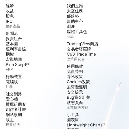
經濟
我們是誰
收益
太空任務
股息
部落格
IPO
幫助中心
更多產品
職涯
媒體工具包
新聞流
商品
投資組合
基本圖
TradingView商店
殖利率曲線
交易者塔羅牌
期權
C63 TradeTime
宏觀地圖
政策與安全
Pine Script®
使用條款
APP
免責聲明
行動裝置
隱私政策
電腦版
Cookies政策
社群
無障礙聲明
安全提示
社交網路
Bug賞金計劃
愛心牆
狀態頁面
推薦給朋友
企業解決方案
創作者計畫
網站規則
小工具
版主
圖表庫
投資想法
Lightweight Charts™