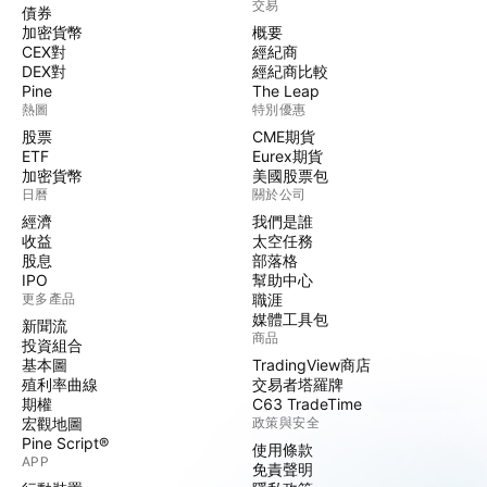
交易
債券
加密貨幣
概要
CEX對
經紀商
DEX對
經紀商比較
Pine
The Leap
熱圖
特別優惠
股票
CME期貨
ETF
Eurex期貨
加密貨幣
美國股票包
日曆
關於公司
經濟
我們是誰
收益
太空任務
股息
部落格
IPO
幫助中心
更多產品
職涯
媒體工具包
新聞流
商品
投資組合
基本圖
TradingView商店
殖利率曲線
交易者塔羅牌
期權
C63 TradeTime
宏觀地圖
政策與安全
Pine Script®
使用條款
APP
免責聲明