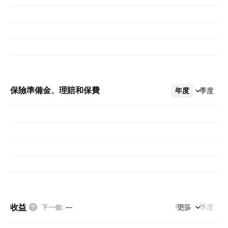
保險準備金、理賠和保費
年度
更多
季度
收益
年度
更多
季度
下一個
:
—