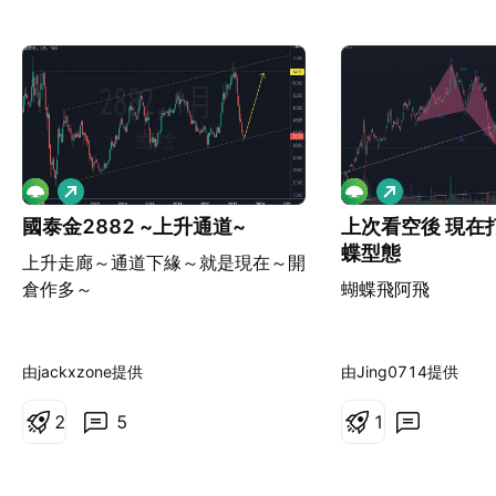
看
看
多
多
國泰金2882 ~上升通道~
上次看空後 現在打底
蝶型態
上升走廊～通道下緣～就是現在～開
倉作多～
蝴蝶飛阿飛
由jackxzone提供
由Jing0714提供
2
5
1