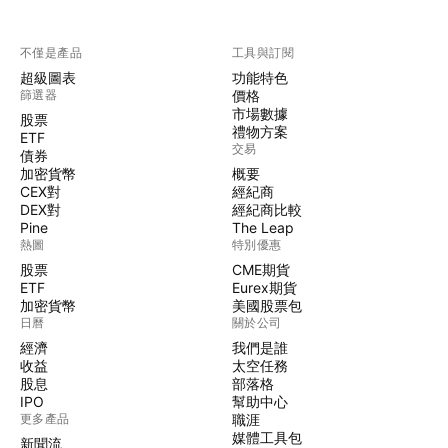
不僅是產品
工具與訂閱
超級圖表
功能特色
篩選器
價格
市場數據
股票
禮物方案
ETF
交易
債券
加密貨幣
概要
CEX對
經紀商
DEX對
經紀商比較
Pine
The Leap
熱圖
特別優惠
股票
CME期貨
ETF
Eurex期貨
加密貨幣
美國股票包
日曆
關於公司
經濟
我們是誰
收益
太空任務
股息
部落格
IPO
幫助中心
更多產品
職涯
媒體工具包
新聞流