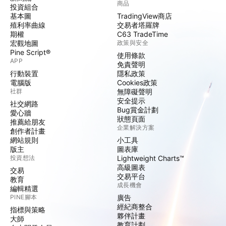
商品
投資組合
基本圖
TradingView商店
殖利率曲線
交易者塔羅牌
期權
C63 TradeTime
宏觀地圖
政策與安全
Pine Script®
使用條款
APP
免責聲明
行動裝置
隱私政策
電腦版
Cookies政策
社群
無障礙聲明
安全提示
社交網路
Bug賞金計劃
愛心牆
狀態頁面
推薦給朋友
企業解決方案
創作者計畫
網站規則
小工具
版主
圖表庫
投資想法
Lightweight Charts™
高級圖表
交易
交易平台
教育
成長機會
編輯精選
PINE腳本
廣告
經紀商整合
指標與策略
夥伴計畫
大師
教育計劃