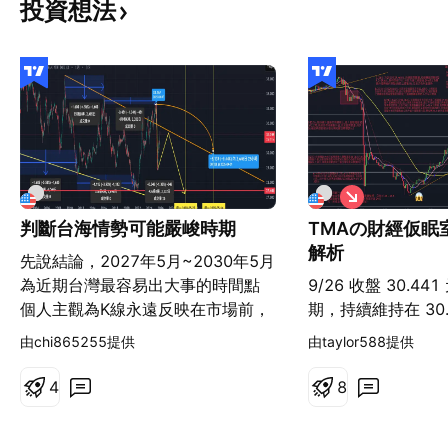
投資想法
看
空
判斷台海情勢可能嚴峻時期
TMAの財經仮眠
解析
先說結論，2027年5月~2030年5月
為近期台灣最容易出大事的時間點
9/26 收盤 30.4
個人主觀為K線永遠反映在市場前，
期，持續維持在 30
依照台幣對美金全歷史可觀察，
盪。週內 9/17 一度
由chi865255提供
由taylor588提供
1997噴發後至今形成的下降楔形，
元，確認短線仍以 3
將收斂至末端。 2009年前，每年的
要整理區間。 不過在
4
8
3月基本上為相對高或相對低點，
新站回季線之上後
2011年後延後至4~5月左右 依照下
仍延續，且季線持