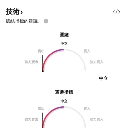
降楔形與周期頂底點時間區間推算，
宜解讀為反轉走升
下個週期底點為2030年5月，高點
前的貶值滿足點落在 
技術
可能落在2035年5月，市場通常在
而此位置亦接近 9/
總結指標的建議。
進入低點前，結束事件的鋒頭，才會
續行情仍將在季線
漸漸地進入低點。 落底時通常不會
整理。 👉 結論：短
匯總
更慘，接著將伴隨盤整選擇下個方
30 元區間盤整，
向。 27.45為1984年至1997年的
趨勢延續，尚未出現
中立
大型頭肩底，因此2027落底行情也
週回顧 : 9/19收盤：
賣出
買入
將預估在此停止不會輕易形成跌破。
線轉入 30.3–3
強力賣出
強力買入
中立
震盪指標
中立
賣出
買入
強力賣出
強力買入