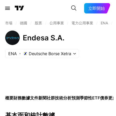
立即開始
市場
/
德國
/
股票
/
公用事業
/
電力公用事業
/
ENA
/
Endesa S.A.
ENA
Deutsche Borse Xetra
概要
財務數據
文件
新聞
社群
技術分析
預測
季節性
ETF
債券
更
基本面和統計數據