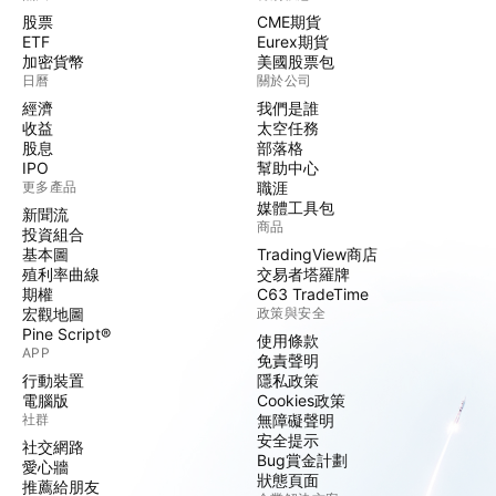
股票
CME期貨
ETF
Eurex期貨
加密貨幣
美國股票包
日曆
關於公司
經濟
我們是誰
收益
太空任務
股息
部落格
IPO
幫助中心
更多產品
職涯
媒體工具包
新聞流
商品
投資組合
基本圖
TradingView商店
殖利率曲線
交易者塔羅牌
期權
C63 TradeTime
宏觀地圖
政策與安全
Pine Script®
使用條款
APP
免責聲明
行動裝置
隱私政策
電腦版
Cookies政策
社群
無障礙聲明
安全提示
社交網路
Bug賞金計劃
愛心牆
狀態頁面
推薦給朋友