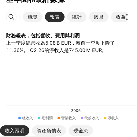
概覽
報表
統計
股息
收益
更多
財務報表，包括營收、費用與利潤
上一季度總營收為‪5.08 B‬ EUR，較前一季度下降了
11.36%。 Q2 26的淨收入是‪745.00 M‬ EUR。
2006
總收入
毛利潤
營業收入
稅前收入
淨收入
收入證明
資產負債表
現金流