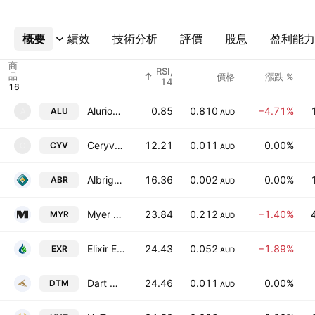
概要
更多
績效
技術分析
評價
股息
盈利能力
商
RSI,
品
價格
漲跌 %
14
Alurion Resources Limited
0.85
0.810
−4.71%
ALU
A
AUD
Ceryvyn Therapeutics Limited
12.21
0.011
0.00%
CYV
C
AUD
Albright Metals Ltd
16.36
0.002
0.00%
ABR
AUD
Myer Holdings Limited
23.84
0.212
−1.40%
MYR
AUD
Elixir Energy Limited
24.43
0.052
−1.89%
EXR
AUD
Dart Mining NL
24.46
0.011
0.00%
DTM
AUD