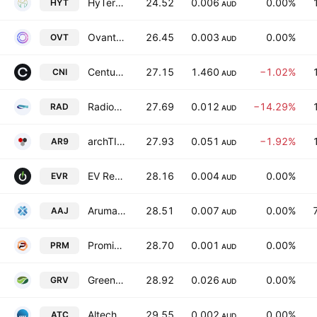
HyTerra Ltd
24.52
0.006
0.00%
HYT
AUD
Ovanti Ltd
26.45
0.003
0.00%
OVT
AUD
Centuria Capital Group
27.15
1.460
−1.02%
CNI
AUD
Radiopharm Theranostics Limited
27.69
0.012
−14.29%
RAD
AUD
archTIS Ltd.
27.93
0.051
−1.92%
AR9
AUD
EV Resources Limited
28.16
0.004
0.00%
EVR
AUD
Aruma Resources Limited
28.51
0.007
0.00%
AAJ
AUD
Prominence Energy Limited
28.70
0.001
0.00%
PRM
AUD
Greenvale Energy Limited
28.92
0.026
0.00%
GRV
AUD
Altech Batteries Limited
29.55
0.002
0.00%
ATC
AUD