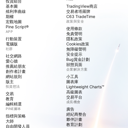
投資組合
基本圖
TradingView商店
殖利率曲線
交易者塔羅牌
期權
C63 TradeTime
宏觀地圖
政策與安全
Pine Script®
使用條款
APP
免責聲明
行動裝置
隱私政策
電腦版
Cookies政策
社群
無障礙聲明
安全提示
社交網路
Bug賞金計劃
愛心牆
狀態頁面
推薦給朋友
企業解決方案
創作者計畫
網站規則
小工具
版主
圖表庫
投資想法
Lightweight Charts™
高級圖表
交易
交易平台
教育
成長機會
編輯精選
PINE腳本
廣告
經紀商整合
指標與策略
夥伴計畫
大師
教育計劃
自由開發人員