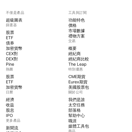
不僅是產品
工具與訂閱
超級圖表
功能特色
篩選器
價格
市場數據
股票
禮物方案
ETF
交易
債券
加密貨幣
概要
CEX對
經紀商
DEX對
經紀商比較
Pine
The Leap
熱圖
特別優惠
股票
CME期貨
ETF
Eurex期貨
加密貨幣
美國股票包
日曆
關於公司
經濟
我們是誰
收益
太空任務
股息
部落格
IPO
幫助中心
更多產品
職涯
媒體工具包
新聞流
商品