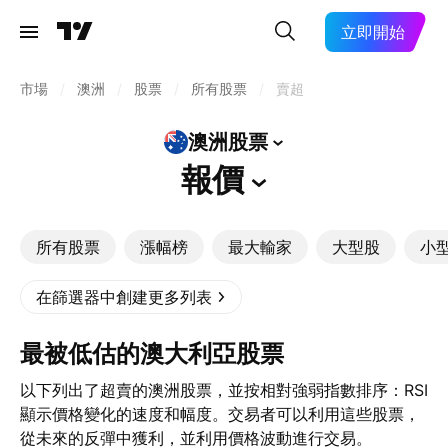
立即開始
市場
/
澳洲
/
股票
/
所有股票
/
賣超
澳洲股票
報價
所有股票
漲幅榜
最大輸家
大型股
小
在篩選器中創建更多列表
最被低估的澳大利亞股票
以下列出了超賣的澳洲股票，並按相對強弱指數排序：RSI
顯示價格變化的速度和幅度。交易者可以利用這些股票，
從未來的反彈中獲利，並利用價格波動進行交易。