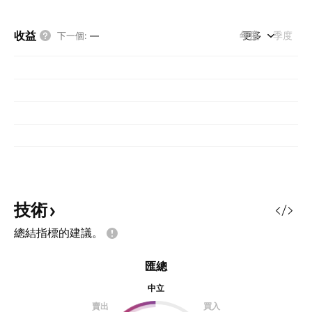
收益
年度
更多
季度
下一個
:
—
技術
總結指標的建議。
匯總
中立
賣出
買入