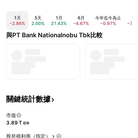
1天
5天
1月
6月
今年迄今為止
1
−2.86%
2.00%
21.43%
−4.67%
−0.97%
−7.2
與PT Bank Nationalnobu Tbk比較
關鍵統計數據
市值
‪3.89 T‬
IDR
股息殖利率（指定）