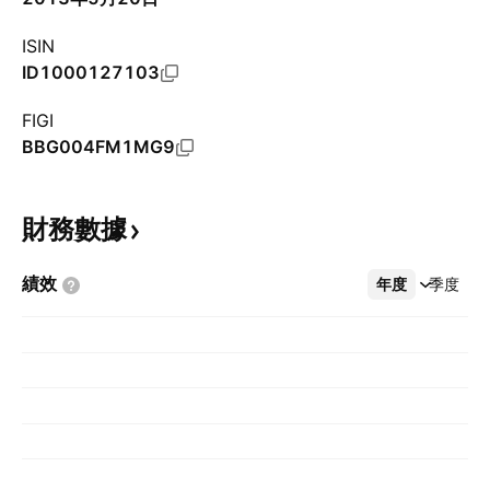
ISIN
ID1000127103
FIGI
BBG004FM1MG9
財務數據
績效
年度
更多
季度