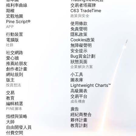
殖利率曲線
交易者塔羅牌
期權
C63 TradeTime
宏觀地圖
政策與安全
Pine Script®
使用條款
APP
免責聲明
行動裝置
隱私政策
電腦版
Cookies政策
社群
無障礙聲明
安全提示
社交網路
Bug賞金計劃
愛心牆
狀態頁面
推薦給朋友
企業解決方案
創作者計畫
網站規則
小工具
版主
圖表庫
投資想法
Lightweight Charts™
高級圖表
交易
交易平台
教育
成長機會
編輯精選
PINE腳本
廣告
經紀商整合
指標與策略
夥伴計畫
大師
教育計劃
自由開發人員
付費空間