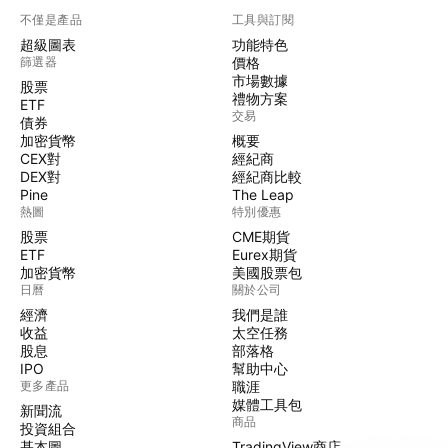
不僅是產品
工具與訂閱
超級圖表
功能特色
篩選器
價格
市場數據
股票
禮物方案
ETF
交易
債券
加密貨幣
概要
CEX對
經紀商
DEX對
經紀商比較
Pine
The Leap
熱圖
特別優惠
股票
CME期貨
ETF
Eurex期貨
加密貨幣
美國股票包
日曆
關於公司
經濟
我們是誰
收益
太空任務
股息
部落格
IPO
幫助中心
更多產品
職涯
媒體工具包
新聞流
商品
投資組合
基本圖
TradingView商店