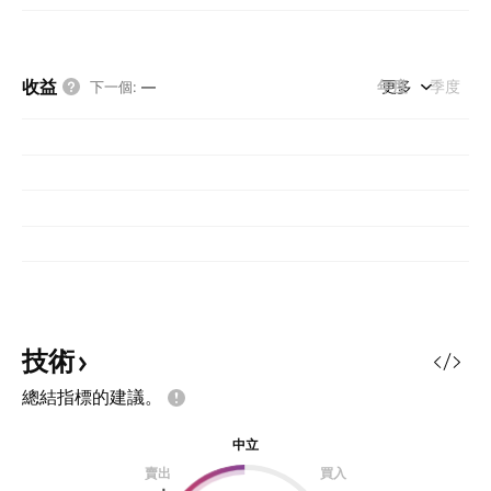
收益
年度
更多
季度
下一個
:
—
技術
總結指標的建議。
中立
賣出
買入