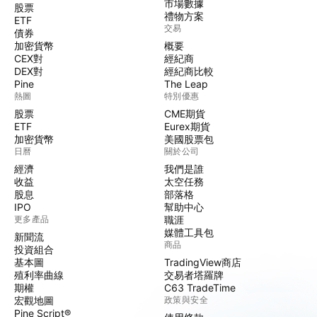
市場數據
股票
禮物方案
ETF
交易
債券
加密貨幣
概要
CEX對
經紀商
DEX對
經紀商比較
Pine
The Leap
熱圖
特別優惠
股票
CME期貨
ETF
Eurex期貨
加密貨幣
美國股票包
日曆
關於公司
經濟
我們是誰
收益
太空任務
股息
部落格
IPO
幫助中心
更多產品
職涯
媒體工具包
新聞流
商品
投資組合
基本圖
TradingView商店
殖利率曲線
交易者塔羅牌
期權
C63 TradeTime
宏觀地圖
政策與安全
Pine Script®