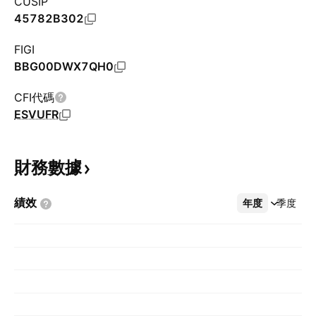
CUSIP
45782B302
FIGI
BBG00DWX7QH0
CFI代碼
ESVUFR
財務數據
績效
年度
更多
季度