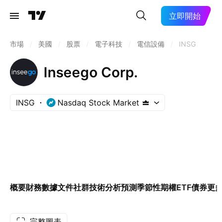
立即開始
市場
/
美國
/
股票
/
電子科技
/
電信設備
/
INSG
Inseego Corp.
INSG
Nasdaq Stock Market
概要
財務數據
文件
社群
技術分析
預測
季節性
期權
ETF
債券
更
完整圖表