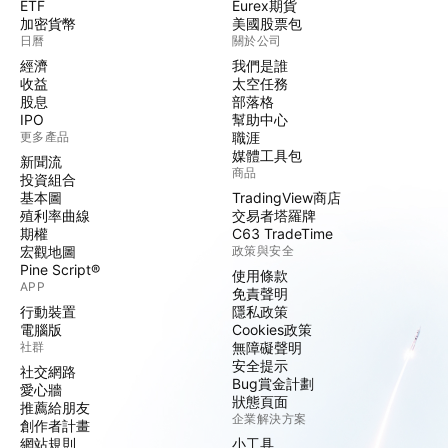
ETF
Eurex期貨
加密貨幣
美國股票包
日曆
關於公司
經濟
我們是誰
收益
太空任務
股息
部落格
IPO
幫助中心
更多產品
職涯
媒體工具包
新聞流
商品
投資組合
基本圖
TradingView商店
殖利率曲線
交易者塔羅牌
期權
C63 TradeTime
宏觀地圖
政策與安全
Pine Script®
使用條款
APP
免責聲明
行動裝置
隱私政策
電腦版
Cookies政策
社群
無障礙聲明
安全提示
社交網路
Bug賞金計劃
愛心牆
狀態頁面
推薦給朋友
企業解決方案
創作者計畫
網站規則
小工具