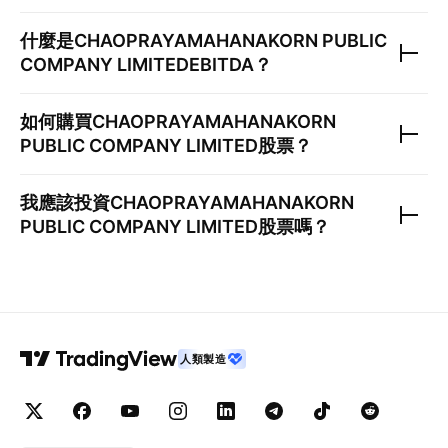
什麼是
CHAOPRAYAMAHANAKORN PUBLIC
COMPANY LIMITED
EBITDA？
如何購買
CHAOPRAYAMAHANAKORN
PUBLIC COMPANY LIMITED
股票？
我應該投資
CHAOPRAYAMAHANAKORN
PUBLIC COMPANY LIMITED
股票嗎？
人類製造