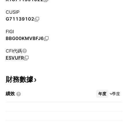
CUSIP
G71139102
FIGI
BBG00KMVBFJ6
CFI代碼
ESVUFR
財務數據
績效
年度
更多
季度