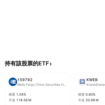
持有該股票的ETF
159792
KWEB
Wells Fargo China Securities Hong Kong Stock Connect Internet ETF
權重
1.04%
權重
0.60%
市值
‪118.56 M‬
市值
‪33.98 M‬