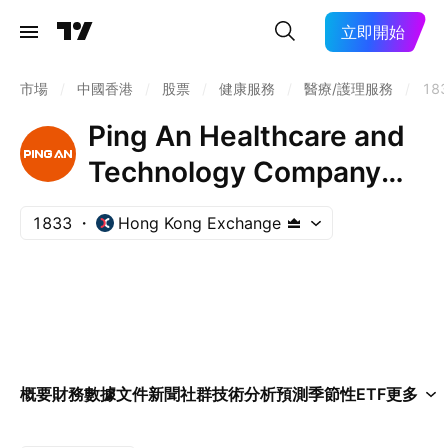
立即開始
市場
/
中國香港
/
股票
/
健康服務
/
醫療/護理服務
/
18
Ping An Healthcare and
Technology Company
Limited
1833
Hong Kong Exchange
概要
財務數據
文件
新聞
社群
技術分析
預測
季節性
ETF
更多