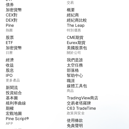
交易
債券
加密貨幣
概要
CEX對
經紀商
DEX對
經紀商比較
Pine
The Leap
熱圖
特別優惠
股票
CME期貨
ETF
Eurex期貨
加密貨幣
美國股票包
日曆
關於公司
經濟
我們是誰
收益
太空任務
股息
部落格
IPO
幫助中心
更多產品
職涯
媒體工具包
新聞流
商品
投資組合
基本圖
TradingView商店
殖利率曲線
交易者塔羅牌
期權
C63 TradeTime
宏觀地圖
政策與安全
Pine Script®
使用條款
APP
免責聲明