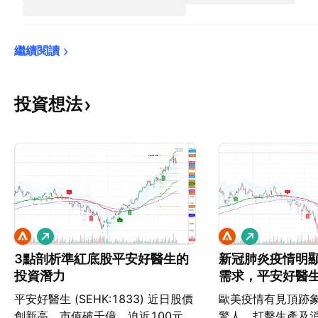
繼續閱讀
投資想法
看
看
多
多
3點剖析準紅底股平安好醫生的
新冠肺炎疫情明
投資潛力
需求，平安好醫
（SEHK:183
平安好醫生 (SEHK:1833) 近日股價
歐美疫情有見頂跡
創新高，市值破千億，迫近100元。
驚人，打擊生產及