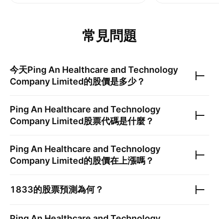
常見問題
今天
Ping An Healthcare and Technology
Company Limited
的股價是多少？
Ping An Healthcare and Technology
Company Limited
股票代碼是什麼？
Ping An Healthcare and Technology
Company Limited
的股價在上漲嗎？
1833
的股票預測為何？
Ping An Healthcare and Technology