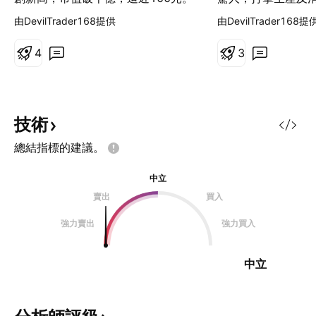
醫療股無疑是新冠肺炎的主要受惠板
歷封城封關呆在家
由DevilTrader168提供
由DevilTrader168提
塊，平安好醫生股價大升背後是否只
於將來更被看重，
有市場期待？其長線投資的潛力如
增長股的主要收入
4
3
何？ 1.疫情下線上醫療需求增 平安
手遊、網購包括新
好醫生過去一個月股價勁升，動力來
送、線上醫療行業
自接二連三的利好消息。在新冠肺炎
解短期受惠線上服務
刺激下，內地致力推廣線上醫療，新
騰訊手遊業務狀態回
技術
措施容許病人在線上獲得處方，繼而
濟」模式，騰訊（SE
總結指標的建議。
在指定零售藥店配藥；在這樣的政策
交平台及遊戲業務
鼓勵下，平安好醫生在4月初打通了
AppAnnie數據
中立
湖北省的醫保在線支付，市民可在網
榜首兩位為騰訊旗
賣出
買入
上一次過完成診療、處方、支付，然
《王者榮耀》。另
後安坐家中等藥送上門，全程不用出
Sensor Tower
強力賣出
強力買入
街，不用接觸其他人，相當適合疫情
（PUBG Mobil
下的生活。接着，平安好醫生宣布推
位，達2.32億美
中立
出英文版全球抗疫資訊平台，實行衝
倍。 有關數據反映