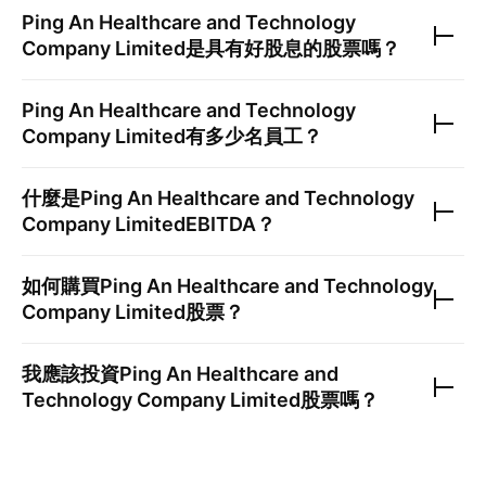
Ping An Healthcare and Technology
Company Limited
是具有好股息的股票嗎？
Ping An Healthcare and Technology
Company Limited
有多少名員工？
什麼是
Ping An Healthcare and Technology
Company Limited
EBITDA？
如何購買
Ping An Healthcare and Technology
Company Limited
股票？
我應該投資
Ping An Healthcare and
Technology Company Limited
股票嗎？