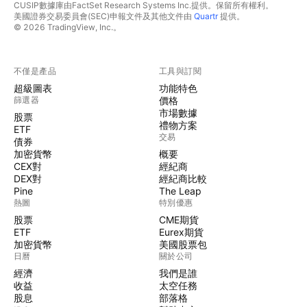
CUSIP數據庫由FactSet Research Systems Inc.提供。保留所有權利。
美國證券交易委員會(SEC)申報文件及其他文件由
Quartr
提供。
© 2026 TradingView, Inc.。
不僅是產品
工具與訂閱
超級圖表
功能特色
篩選器
價格
市場數據
股票
禮物方案
ETF
交易
債券
加密貨幣
概要
CEX對
經紀商
DEX對
經紀商比較
Pine
The Leap
熱圖
特別優惠
股票
CME期貨
ETF
Eurex期貨
加密貨幣
美國股票包
日曆
關於公司
經濟
我們是誰
收益
太空任務
股息
部落格