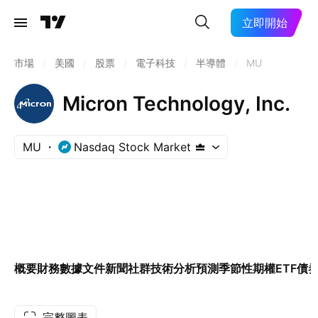
立即開始
市場
/
美國
/
股票
/
電子科技
/
半導體
/
MU
Micron Technology, Inc.
MU
Nasdaq Stock Market
概要
財務數據
文件
新聞
社群
技術分析
預測
季節性
期權
ETF
債
完整圖表