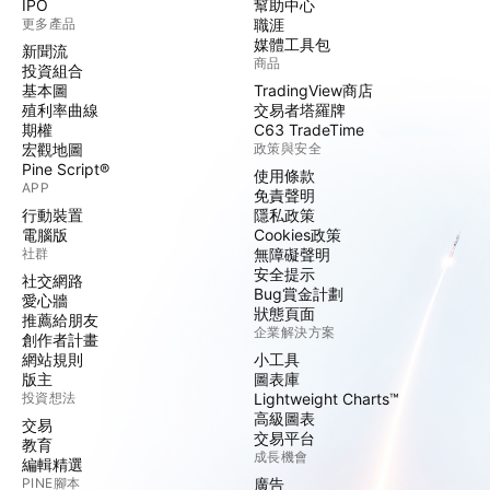
IPO
幫助中心
更多產品
職涯
媒體工具包
新聞流
商品
投資組合
基本圖
TradingView商店
殖利率曲線
交易者塔羅牌
期權
C63 TradeTime
宏觀地圖
政策與安全
Pine Script®
使用條款
APP
免責聲明
行動裝置
隱私政策
電腦版
Cookies政策
社群
無障礙聲明
安全提示
社交網路
Bug賞金計劃
愛心牆
狀態頁面
推薦給朋友
企業解決方案
創作者計畫
網站規則
小工具
版主
圖表庫
投資想法
Lightweight Charts™
高級圖表
交易
交易平台
教育
成長機會
編輯精選
PINE腳本
廣告