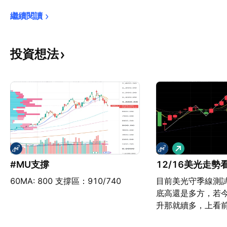
繼續閱讀
投資想法
看
多
#MU支撐
12/16美光走勢
60MA: 800 支撐區：910/740
目前美光守季線測
底高還是多方，若
升那就續多，上看