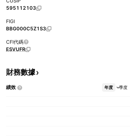
CUSIP
595112103
FIGI
BBG000C5Z1S3
CFI代碼
ESVUFR
財務數據
績效
年度
更多
季度