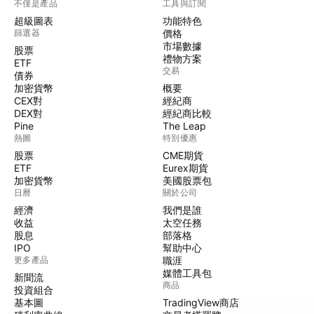
不僅是產品
工具與訂閱
超級圖表
功能特色
篩選器
價格
市場數據
股票
禮物方案
ETF
交易
債券
加密貨幣
概要
CEX對
經紀商
DEX對
經紀商比較
Pine
The Leap
熱圖
特別優惠
股票
CME期貨
ETF
Eurex期貨
加密貨幣
美國股票包
日曆
關於公司
經濟
我們是誰
收益
太空任務
股息
部落格
IPO
幫助中心
更多產品
職涯
媒體工具包
新聞流
商品
投資組合
基本圖
TradingView商店