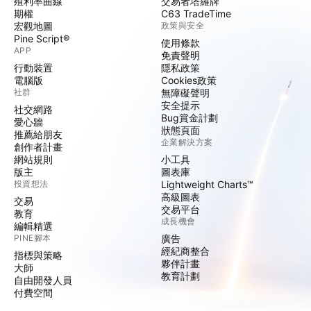
殖利率曲線
交易者塔羅牌
期權
C63 TradeTime
宏觀地圖
政策與安全
Pine Script®
使用條款
APP
免責聲明
行動裝置
隱私政策
電腦版
Cookies政策
社群
無障礙聲明
安全提示
社交網路
Bug賞金計劃
愛心牆
狀態頁面
推薦給朋友
企業解決方案
創作者計畫
網站規則
小工具
版主
圖表庫
投資想法
Lightweight Charts™
高級圖表
交易
交易平台
教育
成長機會
編輯精選
PINE腳本
廣告
經紀商整合
指標與策略
夥伴計畫
大師
教育計劃
自由開發人員
付費空間