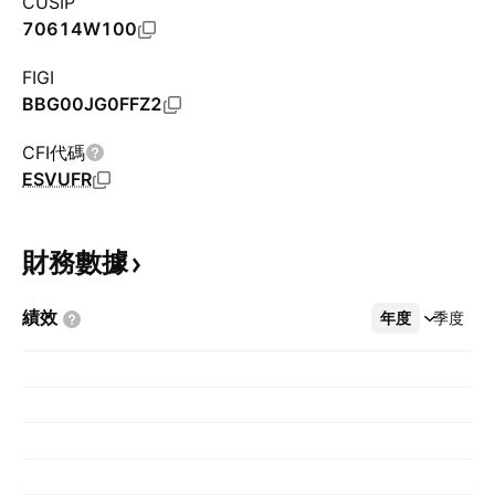
CUSIP
70614W100
FIGI
BBG00JG0FFZ2
CFI代碼
ESVUFR
財務數據
績效
年度
更多
季度