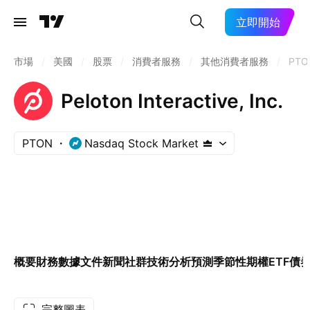
立即開始
市場
/
美國
/
股票
/
消費者服務
/
其他消費者服務
/
PTO
Peloton Interactive, Inc.
PTON
Nasdaq Stock Market
概要
財務數據
文件
新聞
社群
技術分析
預測
季節性
期權
ETF
債
完整圖表