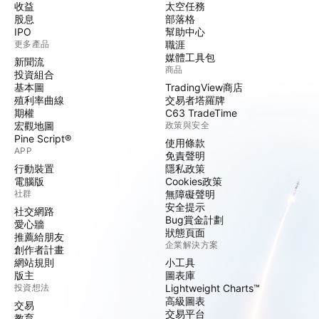
收益
太空任務
股息
部落格
IPO
幫助中心
更多產品
職涯
媒體工具包
新聞流
商品
投資組合
基本圖
TradingView商店
殖利率曲線
交易者塔羅牌
期權
C63 TradeTime
宏觀地圖
政策與安全
Pine Script®
使用條款
APP
免責聲明
行動裝置
隱私政策
電腦版
Cookies政策
社群
無障礙聲明
安全提示
社交網路
Bug賞金計劃
愛心牆
狀態頁面
推薦給朋友
企業解決方案
創作者計畫
網站規則
小工具
版主
圖表庫
投資想法
Lightweight Charts™
高級圖表
交易
交易平台
教育