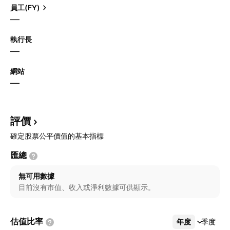
員工(FY)
—
執行長
—
網站
—
評價
確定股票公平價值的基本指標
匯總
無可用數據
目前沒有市值、收入或淨利數據可供顯示。
估值比率
年度
更多
季度