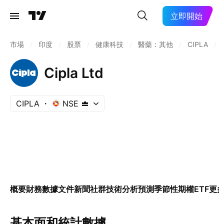
立即開始
市場
/
印度
/
股票
/
健康科技
/
醫藥：其他
/
CIPLA
/
Cipla Ltd
CIPLA
NSE
概要
財務數據
文件
新聞
社群
技術分析
預測
季節性
期權
ETF
更
基本面和統計數據