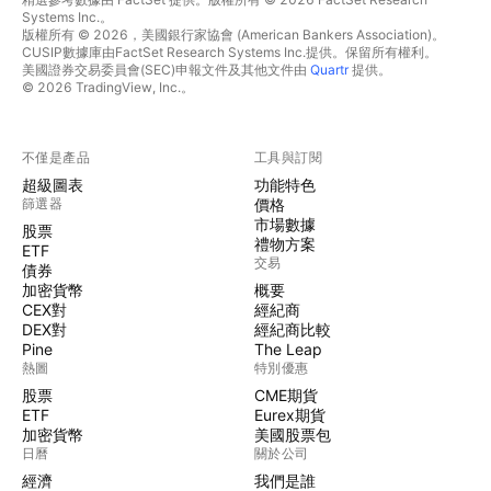
Systems Inc.。
版權所有 © 2026，美國銀行家協會 (American Bankers Association)。
CUSIP數據庫由FactSet Research Systems Inc.提供。保留所有權利。
美國證券交易委員會(SEC)申報文件及其他文件由
Quartr
提供。
© 2026 TradingView, Inc.。
不僅是產品
工具與訂閱
超級圖表
功能特色
篩選器
價格
市場數據
股票
禮物方案
ETF
交易
債券
加密貨幣
概要
CEX對
經紀商
DEX對
經紀商比較
Pine
The Leap
熱圖
特別優惠
股票
CME期貨
ETF
Eurex期貨
加密貨幣
美國股票包
日曆
關於公司
經濟
我們是誰