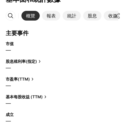
概覽
報表
統計
股息
收益
更多
主要事件
市值
—
股息殖利率(指定)
—
市盈率(TTM)
—
基本每股收益 (TTM)
—
成立
—