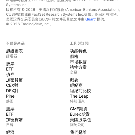
Systems Inc.。
版權所有 © 2026，美國銀行家協會 (American Bankers Association)。
CUSIP數據庫由FactSet Research Systems Inc.提供。保留所有權利。
美國證券交易委員會(SEC)申報文件及其他文件由
Quartr
提供。
© 2026 TradingView, Inc.。
不僅是產品
工具與訂閱
超級圖表
功能特色
篩選器
價格
市場數據
股票
禮物方案
ETF
交易
債券
加密貨幣
概要
CEX對
經紀商
DEX對
經紀商比較
Pine
The Leap
熱圖
特別優惠
股票
CME期貨
ETF
Eurex期貨
加密貨幣
美國股票包
日曆
關於公司
經濟
我們是誰