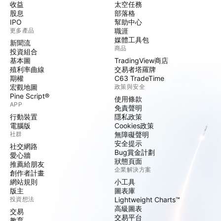
收益
太空任務
股息
部落格
IPO
幫助中心
更多產品
職涯
媒體工具包
新聞流
商品
投資組合
基本圖
TradingView商店
殖利率曲線
交易者塔羅牌
期權
C63 TradeTime
宏觀地圖
政策與安全
Pine Script®
使用條款
APP
免責聲明
行動裝置
隱私政策
電腦版
Cookies政策
社群
無障礙聲明
安全提示
社交網路
Bug賞金計劃
愛心牆
狀態頁面
推薦給朋友
企業解決方案
創作者計畫
網站規則
小工具
版主
圖表庫
投資想法
Lightweight Charts™
高級圖表
交易
交易平台
教育