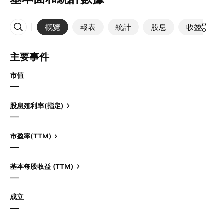
概覽
報表
統計
股息
收益
更多
主要事件
市值
—
股息殖利率(指定)
—
市盈率(TTM)
—
基本每股收益 (TTM)
—
成立
—