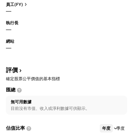
員工(FY)
—
執行長
—
網站
—
評價
確定股票公平價值的基本指標
匯總
無可用數據
目前沒有市值、收入或淨利數據可供顯示。
估值比率
年度
更多
季度