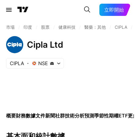
立即開始
市場
/
印度
/
股票
/
健康科技
/
醫藥：其他
/
CIPLA
/
Cipla Ltd
CIPLA
NSE
概要
財務數據
文件
新聞
社群
技術分析
預測
季節性
期權
ETF
更
基本面和統計數據