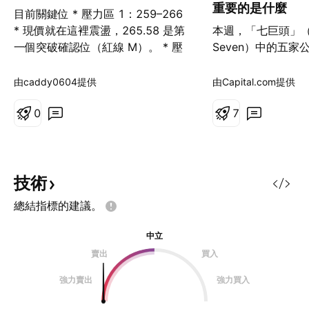
重要的是什麼
目前關鍵位 * 壓力區 1：259–266
* 現價就在這裡震盪，265.58 是第
本週，「七巨頭」（Mag
一個突破確認位（紅線 M）。 * 壓
Seven）中的五家
力區 2：275–280 * 上方前高與週
Microsoft、Alph
線供給區。 * 支撐 1：240–242 *
Meta Platforms
由caddy0604提供
由Capital.com提供
紫線回踩區。 * 支撐 2：205–208
布財報，使市場大
* 深回踩需求區。 * 強支撐：231 *
0
這些財報往往伴隨
7
藍線水平位，偏中期重要
影響進入夏季前的
demand。 ⸻ 今日交易計劃 1.
對交易者而言，真
多頭劇本（優先） 條件：價格站穩
於財報數字本身，
259 並重新突破 265.5 進場條件：
價格如何反應。若
技術
* 4H / 日內收回 260 上方 * 放量突
清晰的解讀框架，
總結指標的建議。
破 265.5 操作： * Entry：260–
異。 為何財報週的
266
報帶來額外的不確
中立
行方式。價格不再
賣出
買入
驅動，而是取決於
「實際結果」之間
強力賣出
強力買入
使整體趨勢未變，