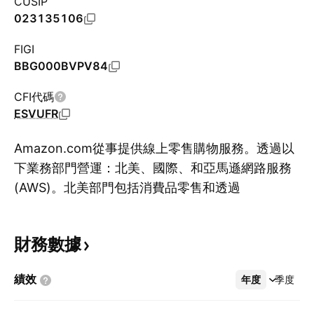
CUSIP
023135106
FIGI
BBG000BVPV84
CFI代碼
ESVUFR
Amazon.com從事提供線上零售購物服務。透過以
下業務部門營運：北美、國際、和亞馬遜網路服務
(AWS)。北美部門包括消費品零售和透過
顯
www.amazon.com和www.amazon.ca等北美網
站訂閱。國際部門透過以國際為重點的網站提供消
財務數據
費品零售和訂閱服務。亞馬遜網路服務部門為新創
企業、企業、政府機構、和學術機構提供計算、儲
績效
年度
更多
季度
存、數據庫和AWS服務產品的全球銷售。該公司由
Jeffrey P. Bezos於1994年7月創立，總部位於華