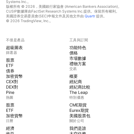
Systems Inc.。
版權所有 © 2026，美國銀行家協會 (American Bankers Association)。
CUSIP數據庫由FactSet Research Systems Inc.提供。保留所有權利。
美國證券交易委員會(SEC)申報文件及其他文件由
Quartr
提供。
© 2026 TradingView, Inc.。
不僅是產品
工具與訂閱
超級圖表
功能特色
篩選器
價格
市場數據
股票
禮物方案
ETF
交易
債券
加密貨幣
概要
CEX對
經紀商
DEX對
經紀商比較
Pine
The Leap
熱圖
特別優惠
股票
CME期貨
ETF
Eurex期貨
加密貨幣
美國股票包
日曆
關於公司
經濟
我們是誰
收益
太空任務