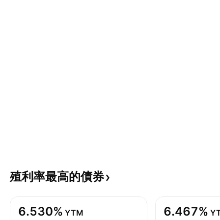
殖利率最高的債券
6.530%
6.467%
YTM
Y