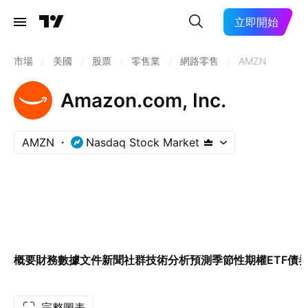
立即開始
市場
/
美國
/
股票
/
零售業
/
網路零售
/
AMZN
Amazon.com, Inc.
AMZN
Nasdaq Stock Market
概要
財務數據
文件
新聞
社群
技術分析
預測
季節性
期權
ETF
債
完整圖表