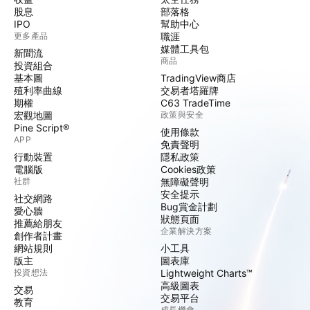
股息
部落格
IPO
幫助中心
更多產品
職涯
媒體工具包
新聞流
商品
投資組合
基本圖
TradingView商店
殖利率曲線
交易者塔羅牌
期權
C63 TradeTime
宏觀地圖
政策與安全
Pine Script®
使用條款
APP
免責聲明
行動裝置
隱私政策
電腦版
Cookies政策
社群
無障礙聲明
安全提示
社交網路
Bug賞金計劃
愛心牆
狀態頁面
推薦給朋友
企業解決方案
創作者計畫
網站規則
小工具
版主
圖表庫
投資想法
Lightweight Charts™
高級圖表
交易
交易平台
教育
成長機會