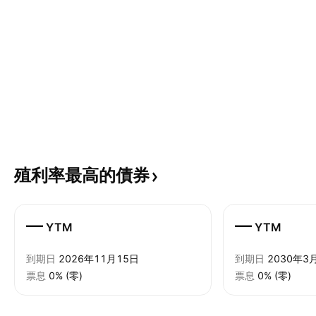
殖利率最高的債券
—
—
YTM
YTM
到期日
2026年11月15日
到期日
2030年3
票息
0% (零)
票息
0% (零)