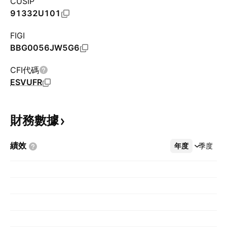
CUSIP
91332U101
FIGI
BBG0056JW5G6
CFI代碼
ESVUFR
財務數據
績效
年度
更多
季度