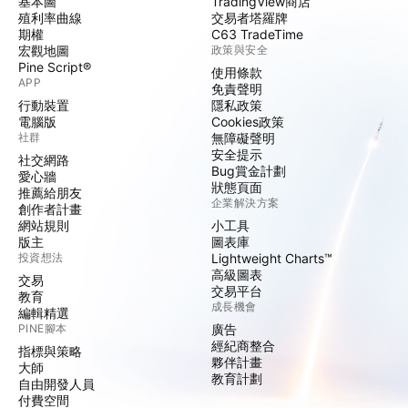
基本圖
TradingView商店
殖利率曲線
交易者塔羅牌
期權
C63 TradeTime
宏觀地圖
政策與安全
Pine Script®
使用條款
APP
免責聲明
行動裝置
隱私政策
電腦版
Cookies政策
社群
無障礙聲明
安全提示
社交網路
Bug賞金計劃
愛心牆
狀態頁面
推薦給朋友
企業解決方案
創作者計畫
網站規則
小工具
版主
圖表庫
投資想法
Lightweight Charts™
高級圖表
交易
交易平台
教育
成長機會
編輯精選
PINE腳本
廣告
經紀商整合
指標與策略
夥伴計畫
大師
教育計劃
自由開發人員
付費空間