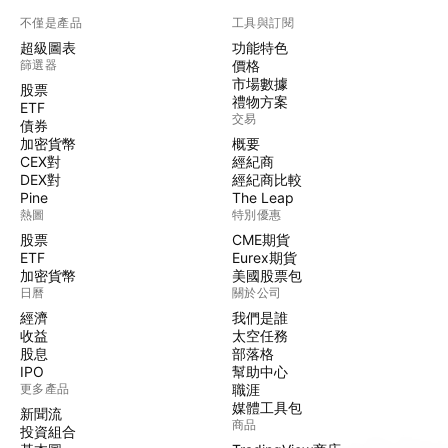
不僅是產品
工具與訂閱
超級圖表
功能特色
篩選器
價格
市場數據
股票
禮物方案
ETF
交易
債券
加密貨幣
概要
CEX對
經紀商
DEX對
經紀商比較
Pine
The Leap
熱圖
特別優惠
股票
CME期貨
ETF
Eurex期貨
加密貨幣
美國股票包
日曆
關於公司
經濟
我們是誰
收益
太空任務
股息
部落格
IPO
幫助中心
更多產品
職涯
媒體工具包
新聞流
商品
投資組合