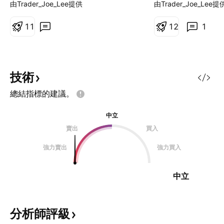
於迎來一波比較可觀的反彈 在技術
(A) 漲幅優於大盤
由Trader_Joe_Lee提供
由Trader_Joe_Lee提
上也有很完整的看多蝴蝶 + 週圖看
上角的個股 (B) 
漲吞沒的疊加 當然這一波上漲的關
1
1
不過他就加入他的 大盤
1
2
1
鍵 其實就是前一波下跌的關鍵 也就
漲幅低於大盤但也
是 Unity 讓一種遊戲開發者哀聲載
新高還有不少空間 (
道政策 終於宣告取消了！！ 樂觀其
反的下跌股票中，
成 也會開始有興趣來留意做多了
標的 這是一個關於
技術
Let's see how it goes !
題，當然是沒有標準
總結指標的建議。
家在留言跟我分享你
易邏輯下，我的選擇
中立
也就是「歷史新高
賣出
買入
+ 「相對強度 (Relat
strength)」 的
強力賣出
強力買入
下，我當然想要做
補
中立
分析師評級