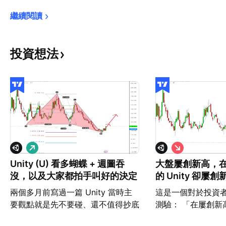
繼續閱讀
投資想法
看
看
多
空
Unity (U) 看多蝴蝶 + 週圖吞
大盤屢創新高，
沒，以及大家都拍手叫好的決定
的 Unity 卻屢
兩個多月前寫過一篇 Unity 當時主
這是一個對於投資
要觀點就是先不要碰、還不值得抄底
測驗： 「在屢創新
後來最多跌到了 14 塊以下 最近終
你更傾向操作下列