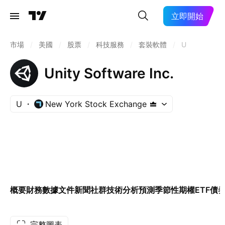
立即開始
市場
/
美國
/
股票
/
科技服務
/
套裝軟體
/
U
Unity Software Inc.
U
New York Stock Exchange
概要
財務數據
文件
新聞
社群
技術分析
預測
季節性
期權
ETF
債
完整圖表