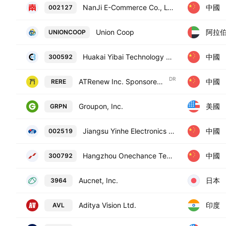
中國
NanJi E-Commerce Co., LTD. Class A
002127
阿拉
Union Coop
UNIONCOOP
中國
Huakai Yibai Technology Co., Ltd. Class A
300592
DR
中國
ATRenew Inc. Sponsored ADR
RERE
美國
Groupon, Inc.
GRPN
中國
Jiangsu Yinhe Electronics Co., Ltd. Class A
002519
中國
Hangzhou Onechance Tech Crop. Class A
300792
日本
Aucnet, Inc.
3964
印度
Aditya Vision Ltd.
AVL