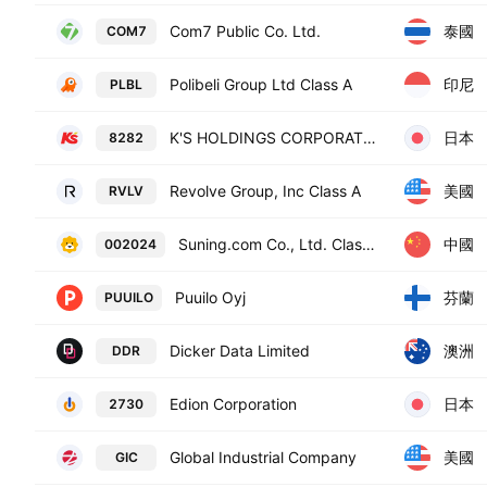
泰國
Com7 Public Co. Ltd.
COM7
印尼
Polibeli Group Ltd Class A
PLBL
日本
K'S HOLDINGS CORPORATION
8282
美國
Revolve Group, Inc Class A
RVLV
中國
Suning.com Co., Ltd. Class A
002024
芬蘭
Puuilo Oyj
PUUILO
澳洲
Dicker Data Limited
DDR
日本
Edion Corporation
2730
美國
Global Industrial Company
GIC