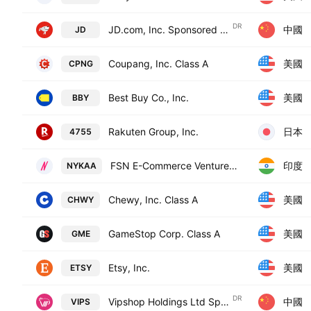
DR
中國
JD.com, Inc. Sponsored ADR Class A
JD
美國
Coupang, Inc. Class A
CPNG
美國
Best Buy Co., Inc.
BBY
日本
Rakuten Group, Inc.
4755
印度
FSN E-Commerce Ventures Ltd.
NYKAA
美國
Chewy, Inc. Class A
CHWY
美國
GameStop Corp. Class A
GME
美國
Etsy, Inc.
ETSY
DR
中國
Vipshop Holdings Ltd Sponsored ADR
VIPS