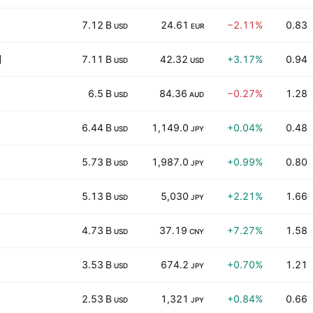
7.12 B
24.61
−2.11%
0.83
USD
EUR
列
7.11 B
42.32
+3.17%
0.94
USD
USD
6.5 B
84.36
−0.27%
1.28
USD
AUD
6.44 B
1,149.0
+0.04%
0.48
USD
JPY
5.73 B
1,987.0
+0.99%
0.80
USD
JPY
5.13 B
5,030
+2.21%
1.66
USD
JPY
4.73 B
37.19
+7.27%
1.58
USD
CNY
3.53 B
674.2
+0.70%
1.21
USD
JPY
2.53 B
1,321
+0.84%
0.66
USD
JPY