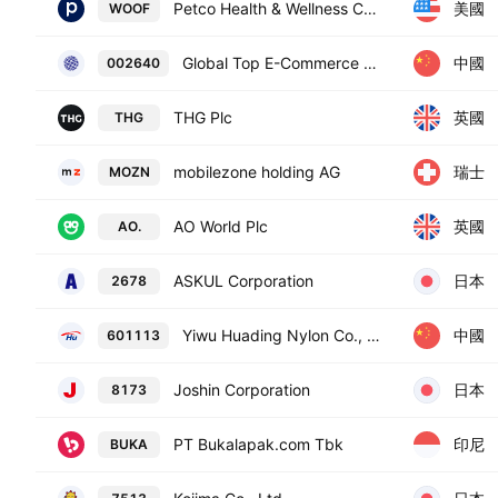
美國
Petco Health & Wellness Company, Inc. Class A
WOOF
中國
Global Top E-Commerce Co. Ltd. Class A
002640
英國
THG Plc
THG
瑞士
mobilezone holding AG
MOZN
英國
AO World Plc
AO.
日本
ASKUL Corporation
2678
中國
Yiwu Huading Nylon Co., Ltd. Class A
601113
日本
Joshin Corporation
8173
印尼
PT Bukalapak.com Tbk
BUKA