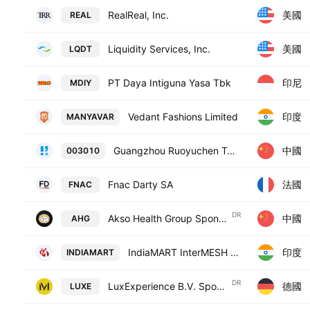
美國
RealReal, Inc.
REAL
美國
Liquidity Services, Inc.
LQDT
印尼
PT Daya Intiguna Yasa Tbk
MDIY
印度
Vedant Fashions Limited
MANYAVAR
中國
Guangzhou Ruoyuchen Technology Co. Ltd. Class A
003010
法國
Fnac Darty SA
FNAC
DR
中國
Akso Health Group Sponsored ADR
AHG
印度
IndiaMART InterMESH Ltd.
INDIAMART
DR
德國
LuxExperience B.V. Sponsored ADR
LUXE