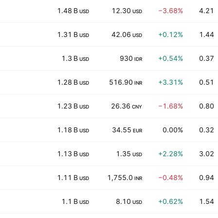
1.48 B
12.30
−3.68%
4.21
USD
USD
1.31 B
42.06
+0.12%
1.44
USD
USD
1.3 B
930
+0.54%
0.37
USD
IDR
1.28 B
516.90
+3.31%
0.51
USD
INR
1.23 B
26.36
−1.68%
0.80
USD
CNY
1.18 B
34.55
0.00%
0.32
USD
EUR
1.13 B
1.35
+2.28%
3.02
USD
USD
1.11 B
1,755.0
−0.48%
0.94
USD
INR
1.1 B
8.10
+0.62%
1.54
USD
USD