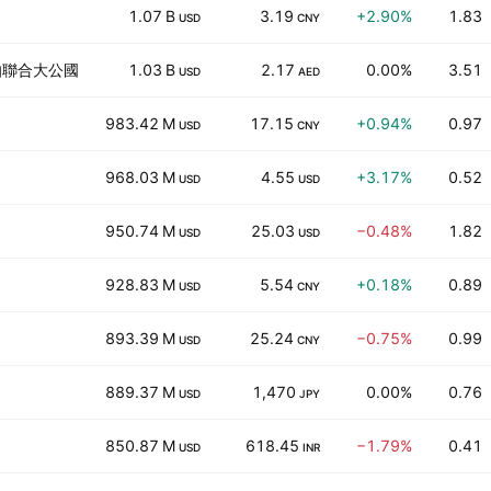
1.07 B
3.19
+2.90%
1.83
USD
CNY
伯聯合大公國
1.03 B
2.17
0.00%
3.51
USD
AED
983.42 M
17.15
+0.94%
0.97
USD
CNY
968.03 M
4.55
+3.17%
0.52
USD
USD
950.74 M
25.03
−0.48%
1.82
USD
USD
928.83 M
5.54
+0.18%
0.89
USD
CNY
893.39 M
25.24
−0.75%
0.99
USD
CNY
889.37 M
1,470
0.00%
0.76
USD
JPY
850.87 M
618.45
−1.79%
0.41
USD
INR