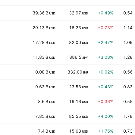
39.36 B
32.97
+0.49%
0.54
USD
USD
29.13 B
16.23
−0.73%
1.14
USD
USD
17.28 B
82.00
+2.47%
1.09
USD
USD
11.83 B
886.5
+3.08%
1.28
USD
JPY
10.08 B
332.00
+0.02%
0.56
USD
INR
9.63 B
23.53
+0.43%
0.83
USD
USD
8.6 B
19.16
−0.36%
0.55
USD
USD
7.85 B
85.55
+4.00%
1.78
USD
USD
7.4 B
15.68
+1.75%
0.73
USD
USD