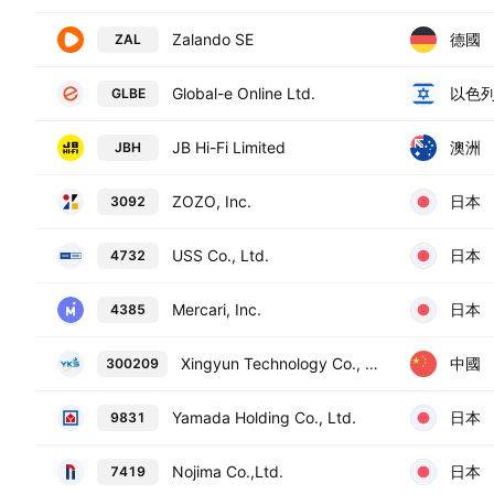
德國
Zalando SE
ZAL
以色
Global-e Online Ltd.
GLBE
澳洲
JB Hi-Fi Limited
JBH
日本
ZOZO, Inc.
3092
日本
USS Co., Ltd.
4732
日本
Mercari, Inc.
4385
中國
Xingyun Technology Co., Ltd. Class A
300209
日本
Yamada Holding Co., Ltd.
9831
日本
Nojima Co.,Ltd.
7419