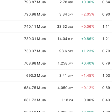
793.87 M
2.78
+0.36%
0.64
USD
USD
790.98 M
3.34
−2.05%
0.90
USD
CNY
740.11 M
33.52
−0.06%
1.11
USD
GBX
739.31 M
14.04
+0.86%
1.21
USD
CHF
730.37 M
98.6
+1.23%
0.79
USD
GBX
708.98 M
1,258
+0.40%
0.79
USD
JPY
693.2 M
3.41
−1.45%
1.03
USD
CNY
684.75 M
4,050
−0.12%
0.69
USD
JPY
681.73 M
118
0.00%
0.43
USD
IDR