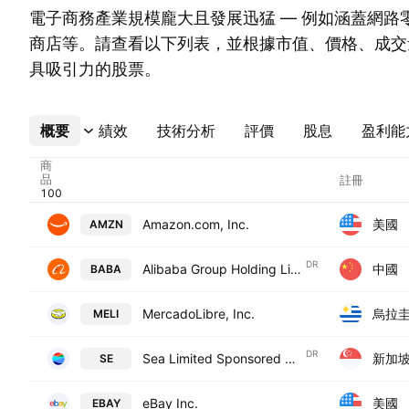
電子商務產業規模龐大且發展迅猛 — 例如涵蓋網路
商店等。請查看以下列表，並根據市值、價格、成交
具吸引力的股票。
概要
更多
績效
技術分析
評價
股息
盈利能
商
品
註冊
美國
Amazon.com, Inc.
AMZN
DR
中國
Alibaba Group Holding Limited Sponsored ADR
BABA
烏拉
MercadoLibre, Inc.
MELI
DR
新加
Sea Limited Sponsored ADR Class A
SE
美國
eBay Inc.
EBAY