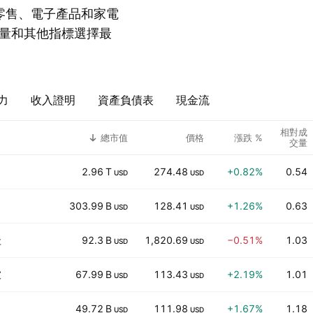
零售、電子產品和家電
量和其他指標選擇最
力
收入證明
資產負債表
現金流
相對成
總市值
價格
漲跌 %
交量
2.96 T
274.48
+0.82%
0.54
USD
USD
303.99 B
128.41
+1.26%
0.63
USD
USD
圭
92.3 B
1,820.69
−0.51%
1.03
USD
USD
坡
67.99 B
113.43
+2.19%
1.01
USD
USD
49.72 B
111.98
+1.67%
1.18
USD
USD