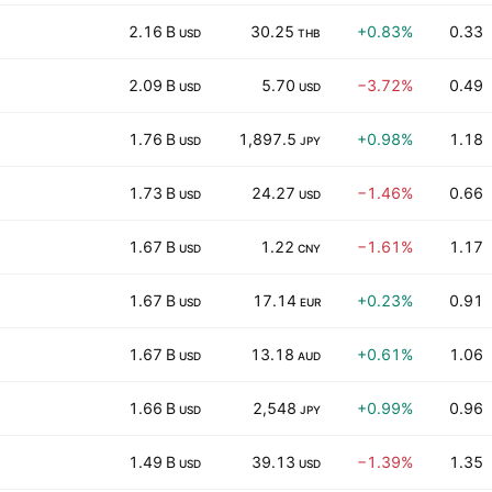
2.16 B
30.25
+0.83%
0.33
USD
THB
2.09 B
5.70
−3.72%
0.49
USD
USD
1.76 B
1,897.5
+0.98%
1.18
USD
JPY
1.73 B
24.27
−1.46%
0.66
USD
USD
1.67 B
1.22
−1.61%
1.17
USD
CNY
1.67 B
17.14
+0.23%
0.91
USD
EUR
1.67 B
13.18
+0.61%
1.06
USD
AUD
1.66 B
2,548
+0.99%
0.96
USD
JPY
1.49 B
39.13
−1.39%
1.35
USD
USD