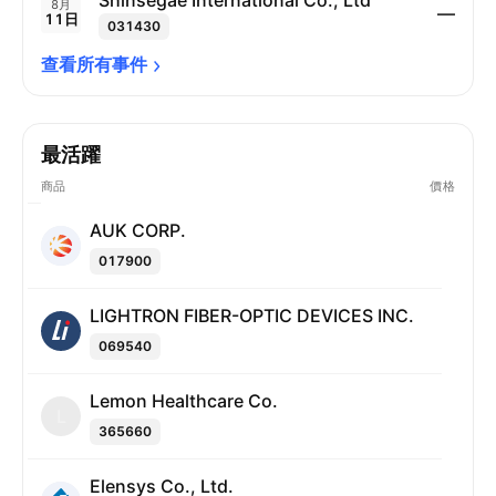
Shinsegae International Co., Ltd
8月
—
11日
031430
查看所有事件
最活躍
商品
價格
AUK CORP.
017900
LIGHTRON FIBER-OPTIC DEVICES INC.
069540
Lemon Healthcare Co.
L
365660
Elensys Co., Ltd.