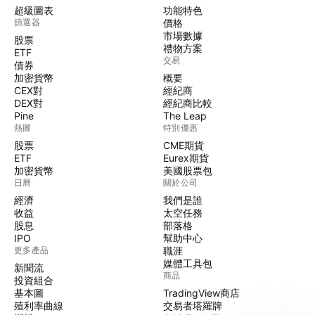
超級圖表
功能特色
篩選器
價格
市場數據
股票
禮物方案
ETF
交易
債券
加密貨幣
概要
CEX對
經紀商
DEX對
經紀商比較
Pine
The Leap
熱圖
特別優惠
股票
CME期貨
ETF
Eurex期貨
加密貨幣
美國股票包
日曆
關於公司
經濟
我們是誰
收益
太空任務
股息
部落格
IPO
幫助中心
更多產品
職涯
媒體工具包
新聞流
商品
投資組合
基本圖
TradingView商店
殖利率曲線
交易者塔羅牌