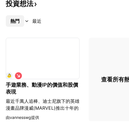
投資想法
熱門
更多
最近
看
查看所有
空
手遊業務、動漫IP的價值和股價
表現
最近千萬人追棒、迪士尼旗下的英雄
漫畫品牌漫威(MARVEL)推出十年的
電影系列最後一集，昨天連清晨5時
由vannesswg提供
半的電影院座位都被一眾市民搶購。
MARVEL角色所帶來的收益，並不