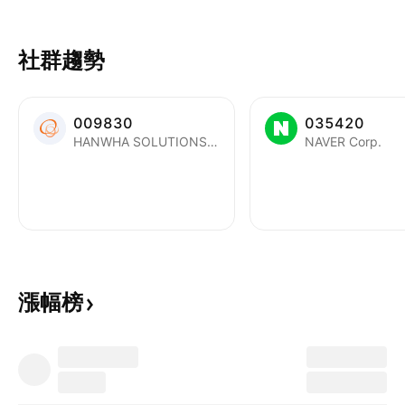
止在電影票房，更多是周圍產品，例
如手遊。 Marvel系列的手遊中，比
社群趨勢
較知名的是韓國上市公司
Netmarble(251270.KSE)旗下的格
鬥遊戲Marvel 英雄大亂鬥和RPG遊
009830
035420
戲Marvel未來之戰： 這兩個遊戲在
HANWHA SOLUTIONS CORPORATION
NAVER Corp.
2018年第四季業績中，佔了
Netmarble約24%的收入。這兩款遊
戲誕生在2014年底和2015年中，直
至2018年第四季仍帶來1.05億美元
的收入，平均每月流水3500萬美
元，十分可觀。很多手遊的生命周
漲幅榜