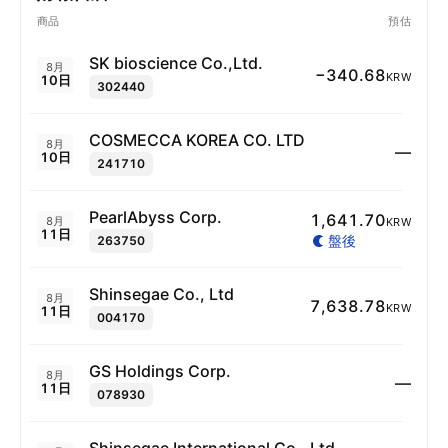
商品
預估
SK bioscience Co.,Ltd.
8月
−340.68
KRW
10日
302440
COSMECCA KOREA CO. LTD
8月
—
10日
241710
PearlAbyss Corp.
1,641.70
8月
KRW
11日
盤後
263750
Shinsegae Co., Ltd
8月
7,638.78
KRW
11日
004170
GS Holdings Corp.
8月
—
11日
078930