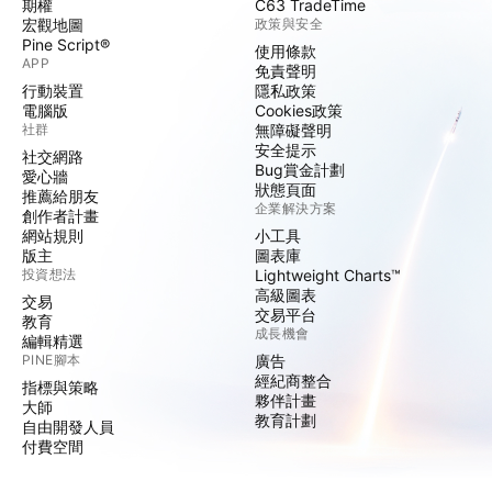
期權
C63 TradeTime
宏觀地圖
政策與安全
Pine Script®
使用條款
APP
免責聲明
行動裝置
隱私政策
電腦版
Cookies政策
社群
無障礙聲明
安全提示
社交網路
Bug賞金計劃
愛心牆
狀態頁面
推薦給朋友
企業解決方案
創作者計畫
網站規則
小工具
版主
圖表庫
投資想法
Lightweight Charts™
高級圖表
交易
交易平台
教育
成長機會
編輯精選
PINE腳本
廣告
經紀商整合
指標與策略
夥伴計畫
大師
教育計劃
自由開發人員
付費空間