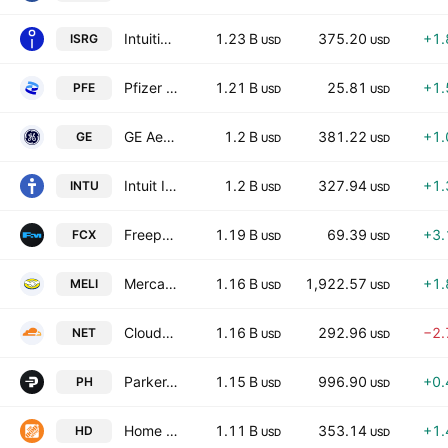
Intuitive Surgical, Inc.
1.23 B
375.20
+1
ISRG
USD
USD
Pfizer Inc.
1.21 B
25.81
+1
PFE
USD
USD
GE Aerospace
1.2 B
381.22
+1
GE
USD
USD
Intuit Inc.
1.2 B
327.94
+1
INTU
USD
USD
Freeport-McMoRan, Inc.
1.19 B
69.39
+3
FCX
USD
USD
MercadoLibre, Inc.
1.16 B
1,922.57
+1
MELI
USD
USD
Cloudflare Inc Class A
1.16 B
292.96
−2
NET
USD
USD
Parker-Hannifin Corporation
1.15 B
996.90
+0
PH
USD
USD
Home Depot, Inc.
1.11 B
353.14
+1
HD
USD
USD