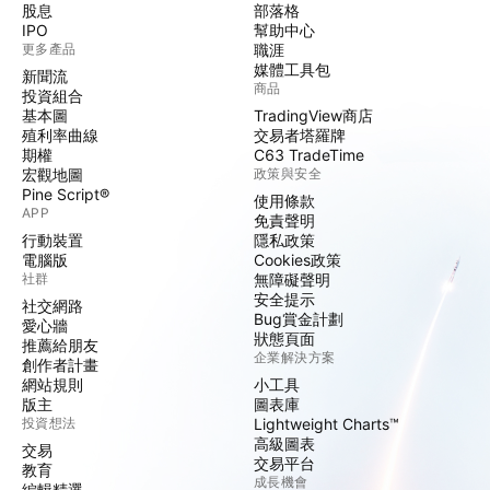
股息
部落格
IPO
幫助中心
更多產品
職涯
媒體工具包
新聞流
商品
投資組合
基本圖
TradingView商店
殖利率曲線
交易者塔羅牌
期權
C63 TradeTime
宏觀地圖
政策與安全
Pine Script®
使用條款
APP
免責聲明
行動裝置
隱私政策
電腦版
Cookies政策
社群
無障礙聲明
安全提示
社交網路
Bug賞金計劃
愛心牆
狀態頁面
推薦給朋友
企業解決方案
創作者計畫
網站規則
小工具
版主
圖表庫
投資想法
Lightweight Charts™
高級圖表
交易
交易平台
教育
成長機會
編輯精選