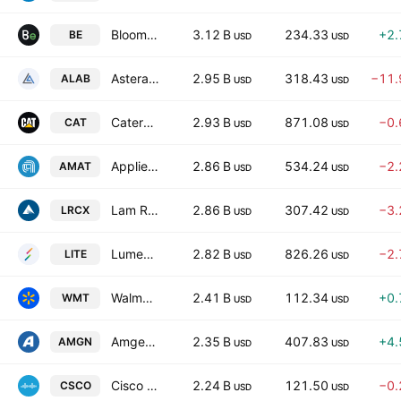
Bloom Energy Corporation Class A
3.12 B
234.33
+2
BE
USD
USD
Astera Labs, Inc.
2.95 B
318.43
−11
ALAB
USD
USD
Caterpillar Inc.
2.93 B
871.08
−0
CAT
USD
USD
Applied Materials, Inc.
2.86 B
534.24
−2
AMAT
USD
USD
Lam Research Corporation
2.86 B
307.42
−3
LRCX
USD
USD
Lumentum Holdings, Inc.
2.82 B
826.26
−2
LITE
USD
USD
Walmart Inc.
2.41 B
112.34
+0
WMT
USD
USD
Amgen Inc.
2.35 B
407.83
+4
AMGN
USD
USD
Cisco Systems, Inc.
2.24 B
121.50
−0
CSCO
USD
USD